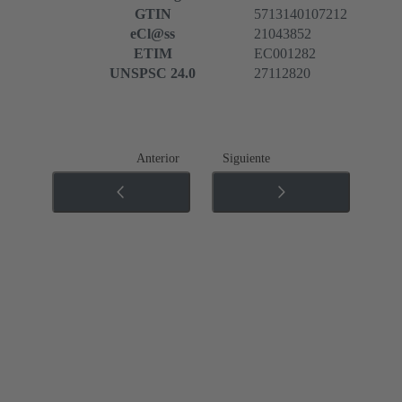
GTIN
5713140107212
eCl@ss
21043852
ETIM
EC001282
UNSPSC 24.0
27112820
Anterior
Siguiente