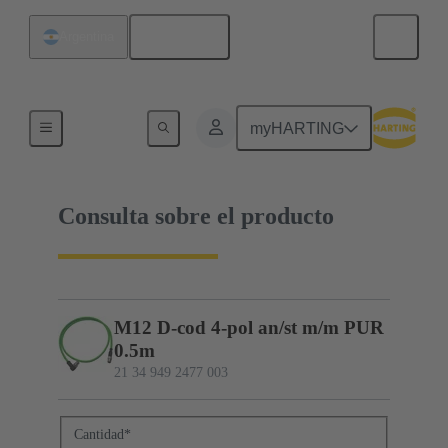
Español
Argentina
21 34 949 2477 003
myHARTING
Consulta sobre el producto
M12 D-cod 4-pol an/st m/m PUR
0.5m
21 34 949 2477 003
Cantidad
*