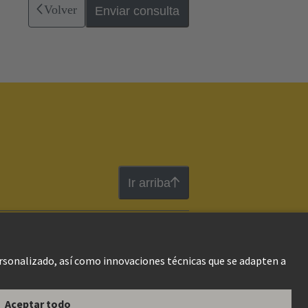
Volver
Enviar consulta
Ir arriba
gal Web
Información al cliente