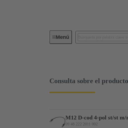
Menú
Cableados y cables a medida
Da
Consulta sobre el producto
Consulta sobre el product
M12 D-cod 4-pol st/st m/
09 48 222 2011 002