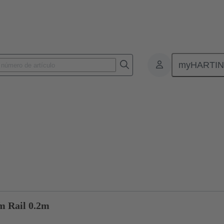
myHARTI
ta
Productos
Conectores circulares Cableado de sistema
M12
o
m Rail 0.2m