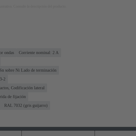
strativa. Consulte la descripción del producto.
or ondas
Corriente nominal: ‌2 A
Sn sobre Ni Lado de terminación
3-2
ctos, Codificación lateral
rida de fijación
RAL 7032 (gris guijarro)