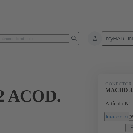
myHARTI
nectores de placas de circuitos impresos
Conectores de placa a placa de ci
09 02 132 7921
CONECTOR
 ACOD.
MACHO 32
Artículo Nº:
pa
Inicie sesión