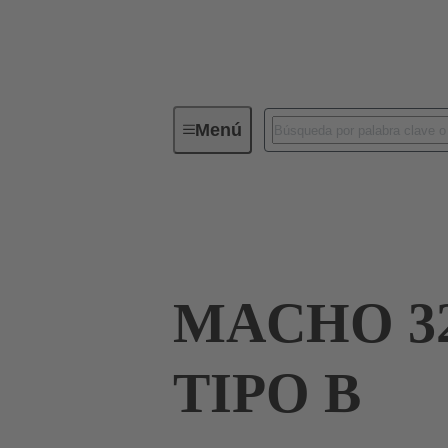
Menú
Conectividad de dispositivos
Co
Terminación de placa madre a tarjeta hija
MACHO 32
TIPO B