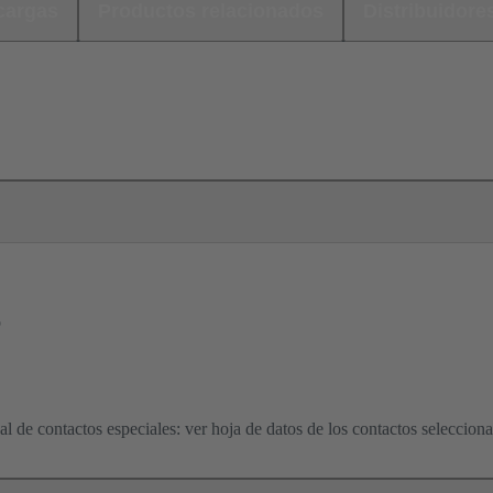
cargas
Productos relacionados
Distribuidore
o
l de contactos especiales: ver hoja de datos de los contactos seleccion