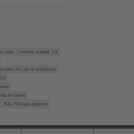
strativa. Consulte la descripción del producto.
or ondas
Corriente nominal: ‌2 A
Sn sobre Ni Lado de terminación
3-2
actos
rida de fijación
RAL 7032 (gris guijarro)