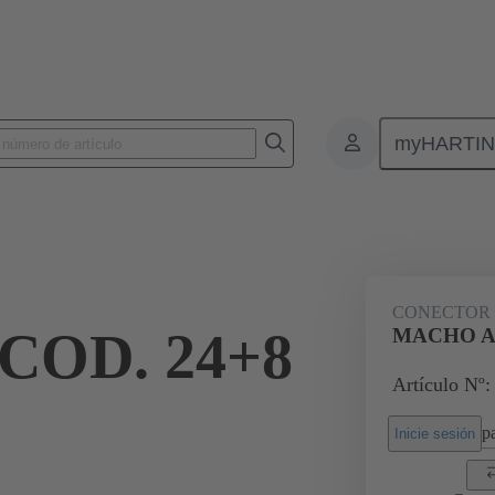
myHARTI
nectores de placas de circuitos impresos
Conectores de placa a placa de ci
09 03 124 6901
CONECTOR
OD. 24+8
MACHO AC
Artículo Nº:
pa
Inicie sesión