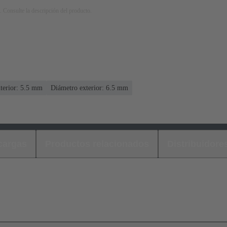
. Consulte la descripción del producto.
terior: 5.5 mm
Diámetro exterior: ‌6.5 mm
cargas
Productos relacionados
Distribuidore