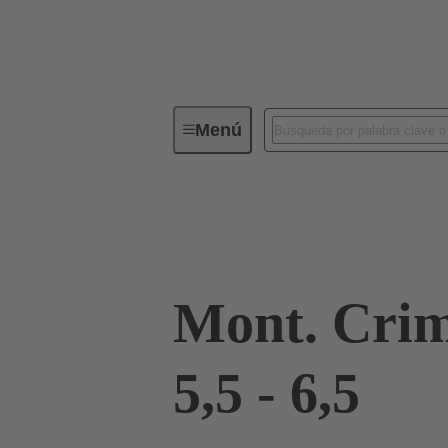
Menú
Conectores industriales / Han®
61 03 000 0166
Mont. Crim
5,5 - 6,5