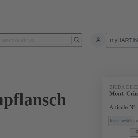
myHARTI
Conectores rectangulares
Productos
Serie
Han-Modular® el c
BRIDA DE 
pflansch
Mont. Crimp
Artículo Nº:
pa
Inicie sesión