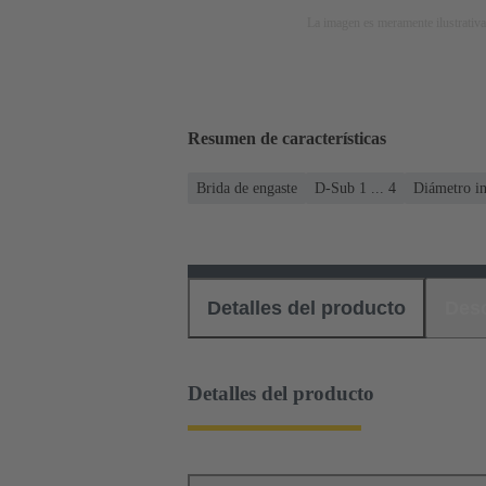
La imagen es meramente ilustrativa
Resumen de características
Brida de engaste
D-Sub 1 ... 4
Diámetro in
Detalles del producto
Des
Detalles del producto