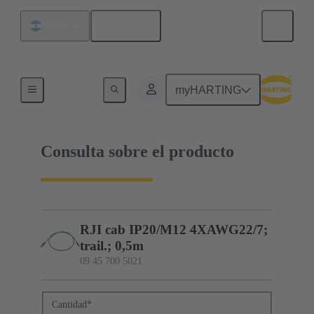
Español
Argentina
09 45 700 5021
myHARTING
Consulta sobre el producto
RJI cab IP20/M12 4XAWG22/7;
trail.; 0,5m
09 45 700 5021
Cantidad
*