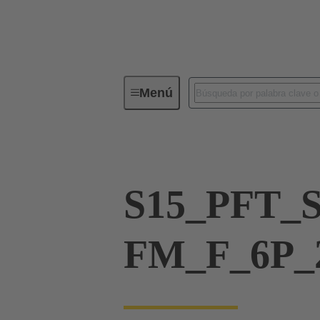
Menú
Serie
Productos
21 15 52
S15_PFT_
FM_F_6P_