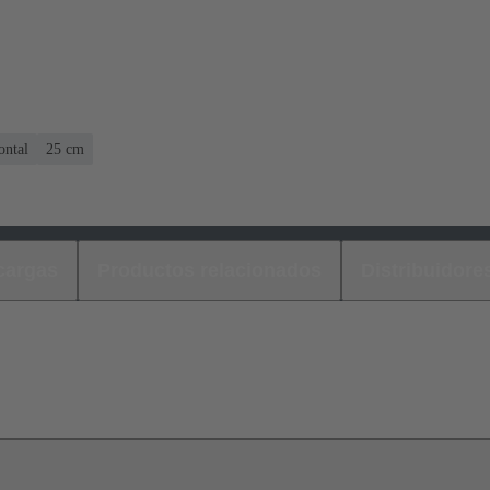
ontal
‌25 cm
cargas
Productos relacionados
Distribuidore