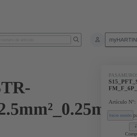
myHARTI
0 0025
PASAMURO
STR-
S15_PFT_
FM_F_6P_
Artículo Nº:
2.5mm²_0.25m
pa
Inicie sesión
Comp