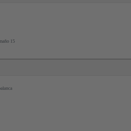
amaño 15
palanca