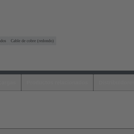
ados
Cable de cobre (redondo)
cargas
Productos relacionados
Distribuidore