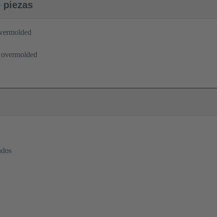
e piezas
overmolded
t overmolded
ados