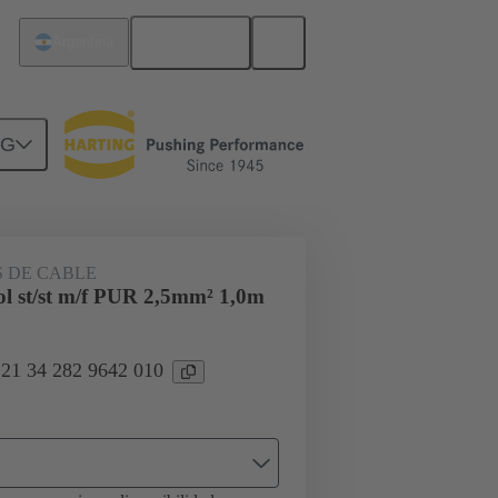
Español
Argentina
NG
Tamaño 15
21 34 282 9642 010
 DE CABLE
ol st/st m/f PUR 2,5mm² 1,0m
 21 34 282 9642 010