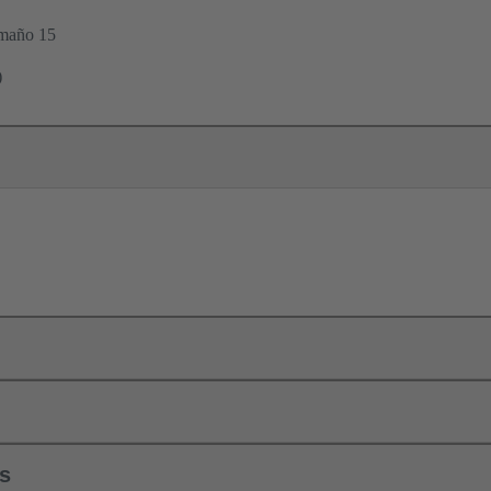
amaño 15
)
ls