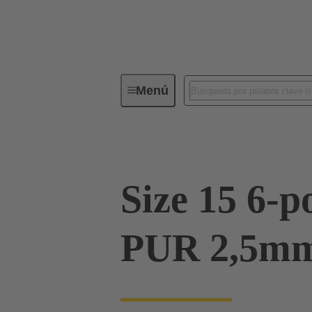
Menú
Cableados y cables a medida
Po
Size 15 6-po
PUR 2,5mm