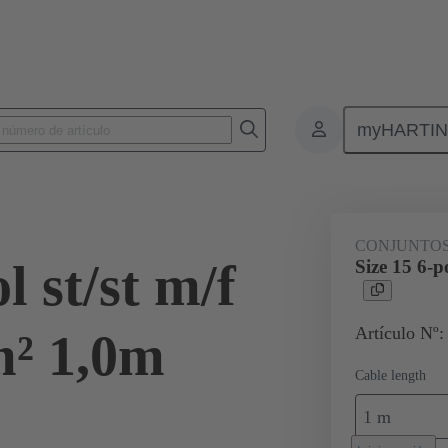
myHARTI
tencia y señal
Productos
Conectores circulares Cableado de sistema
CONJUNTOS
l st/st m/f
Size 15 6-p
Artículo Nº:
² 1,0m
Cable length
1 m