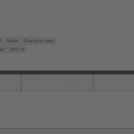
 A
Macho
Aleación de cobre
mm²
AWG 16
cargas
Productos relacionados
Distribuidore