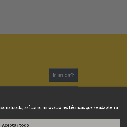
Ir arriba
gal Web
Información al cliente