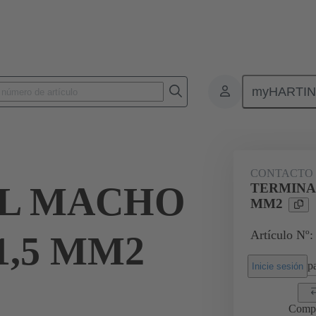
myHARTI
Conectores rectangulares
Productos
Contactos
Eléctrico
CONTACTO 
L MACHO
TERMINA
MM2
Artículo Nº:
,5 MM2
pa
Inicie sesión
Comp