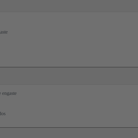
aste
 engaste
dos