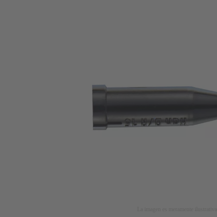
La imagen es meramente ilustrativa