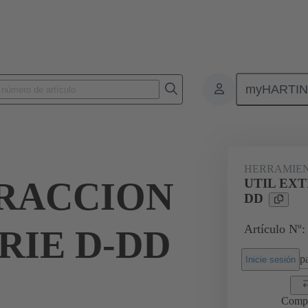
myHARTI
es/montaje
Herramientas de extracción
09 99 000 0052
HERRAMIEN
TRACCION
UTIL EXT
DD
Artículo Nº:
ERIE D-DD
pa
Inicie sesión
Comp