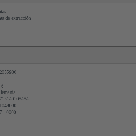
tas
ta de extracción
2055980
 g
lemania
713140105454
1049090
7110000