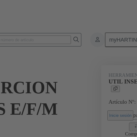
myHARTI
es/montaje
Herramientas de extracción
09 99 000 0088
HERRAMIEN
ERCION
UTIL INS
Artículo Nº:
S E/F/M
pa
Inicie sesión
Comp