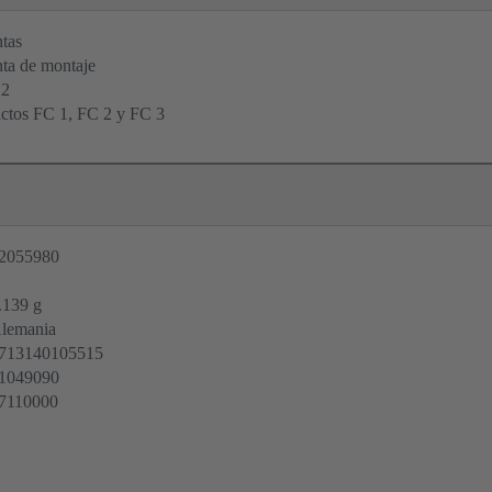
tas
ta de montaje
12
actos FC 1, FC 2 y FC 3
2055980
.139 g
lemania
713140105515
1049090
7110000