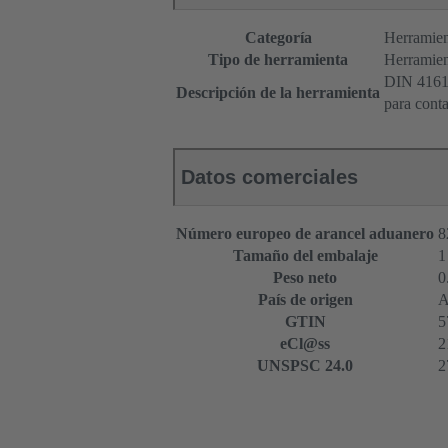
Categoría
Herramien
Tipo de herramienta
Herramien
DIN 416
Descripción de la herramienta
para cont
Datos comerciales
Número europeo de arancel aduanero
8
Tamaño del embalaje
1
Peso neto
0
País de origen
A
GTIN
5
eCl@ss
2
UNSPSC 24.0
2