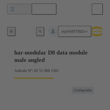
Español
Argentina
Terminación de placa madre a tarjeta hija
myHARTING
har-modular D8 data module
male angled
Artículo Nº: 02 51 908 1501
Configurable