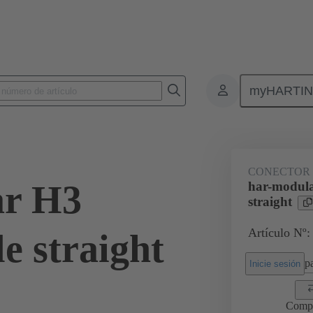
myHARTI
3 1301
CONECTOR
ar H3
har-modul
straight
Artículo Nº:
e straight
pa
Inicie sesión
Comp