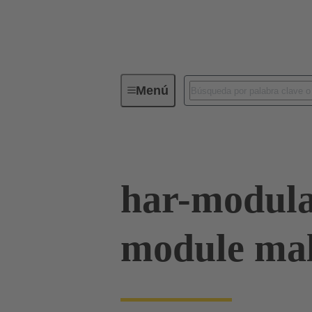
Menú
Serie
Productos
02 53 90
har-modul
module mal