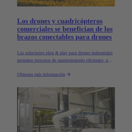
Los drones y cuadricópteros
comerciales se benefician de los
brazos conectables para drones
Las soluciones plug & play para drones industriales
permiten procesos de mantenimiento eficientes, un
transporte que ahorra espacio y una gran
Obtenga más información
escalabilidad, por ejemplo, para transportar cargas
más pesadas.