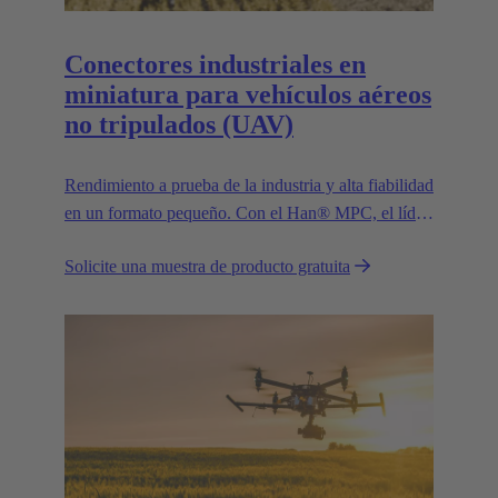
Conectores industriales en
miniatura para vehículos aéreos
no tripulados (UAV)
Rendimiento a prueba de la industria y alta fiabilidad
en un formato pequeño. Con el Han® MPC, el líder
tecnológico europeo de confianza HARTING
Solicite una muestra de producto gratuita
presenta el primer conector industrial para drones
comerciales.