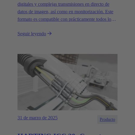
digitales y complejas transmisiones en directo de
datos de imagen, así como en monitorización. Este
formato es compatible con prácticamente todos los
tipos de cámaras actuales y admite velocidades de
Seguir leyendo
transferencia de datos de hasta 20 Gbit/s.
31 de marzo de 2025
Producto