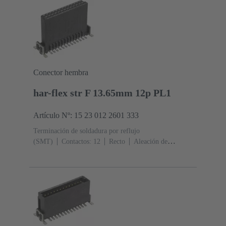
Conector hembra
har-flex str F 13.65mm 12p PL1
Artículo Nº: 15 23 012 2601 333
Terminación de soldadura por reflujo
(SMT)
Contactos: 12
Recto
Aleación de
cobre
Metal noble sobre Ni Lado de acoplamiento, Sn
sobre Ni Lado de terminación
Nivel de rendimiento:
1
Polímero de cristal líquido (LCP)