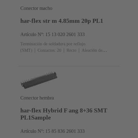
Conector macho
har-flex str m 4.85mm 20p PL1
Artículo Nº: 15 13 020 2601 333
Terminación de soldadura por reflujo
(SMT)
Contactos: 20
Recto
Aleación de
cobre
Metal noble sobre Ni Lado de acoplamiento, Sn
sobre Ni Lado de terminación
Nivel de rendimiento:
1
Polímero de cristal líquido (LCP)
Conector hembra
har-flex Hybrid F ang 8+36 SMT
PL1Sample
Artículo Nº: 15 85 836 2601 333