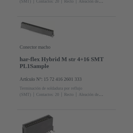
(SMT)
Contactos: 20
Recto
Aleación de
cobre
Metal noble sobre Ni Lado de acoplamiento, Sn
sobre Ni Lado de terminación
Nivel de rendimiento:
1
Polímero de cristal líquido (LCP)
Conector macho
har-flex Hybrid M str 4+16 SMT
PL1Sample
Artículo Nº: 15 72 416 2601 333
Terminación de soldadura por reflujo
(SMT)
Contactos: 20
Recto
Aleación de
cobre
Metal noble sobre Ni Lado de acoplamiento, Sn
sobre Ni Lado de terminación
Nivel de rendimiento:
1
Polímero de cristal líquido (LCP)
Negro