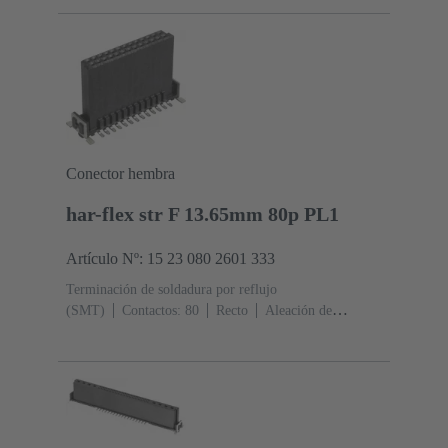
sobre Ni Lado de terminación
Nivel de rendimiento:
1
Polímero de cristal líquido (LCP)
Conector hembra
har-flex str F 13.65mm 80p PL1
Artículo Nº: 15 23 080 2601 333
Terminación de soldadura por reflujo
(SMT)
Contactos: 80
Recto
Aleación de
cobre
Metal noble sobre Ni Lado de acoplamiento, Sn
sobre Ni Lado de terminación
Nivel de rendimiento:
1
Polímero de cristal líquido (LCP)