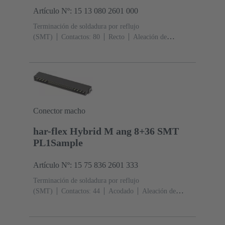
Artículo Nº: 15 13 080 2601 000
Terminación de soldadura por reflujo
(SMT)
Contactos: 80
Recto
Aleación de
cobre
Metal noble sobre Ni Lado de acoplamiento, Sn
sobre Ni Lado de terminación
Nivel de rendimiento:
1
Polímero de cristal líquido (LCP)
Conector macho
har-flex Hybrid M ang 8+36 SMT
PL1Sample
Artículo Nº: 15 75 836 2601 333
Terminación de soldadura por reflujo
(SMT)
Contactos: 44
Acodado
Aleación de
cobre
Metal noble sobre Ni Lado de acoplamiento, Sn
sobre Ni Lado de terminación
Nivel de rendimiento:
1
Polímero de cristal líquido (LCP)
Negro