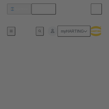
Español
Argentina
Serie
myHARTING
har-flex®
Más pequeño, más potente y más robusto al mismo
tiempo es el credo en todos los ámbitos en el camino
hacia la Industria 4.0. El diseño miniaturizado y la
alta variabilidad del conector PCB har-flex® ofrecen
a los fabricantes de dispositivos una tecnología de
conexión fácilmente ampliable que les permite
satisfacer las exigencias de la miniaturización. Señal,
datos y alimentación: los conectores para placas de
circuito impreso har-flex® ofrecen una amplia gama
de soluciones de conexión para placas de circuito