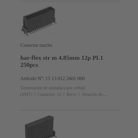
1
Polímero de cristal líquido (LCP)
Conector macho
har-flex str m 4.85mm 12p PL1
250pcs
Artículo Nº: 15 13 012 2601 000
Terminación de soldadura por reflujo
(SMT)
Contactos: 12
Recto
Aleación de
cobre
Metal noble sobre Ni Lado de acoplamiento, Sn
sobre Ni Lado de terminación
Nivel de rendimiento:
1
Polímero de cristal líquido (LCP)