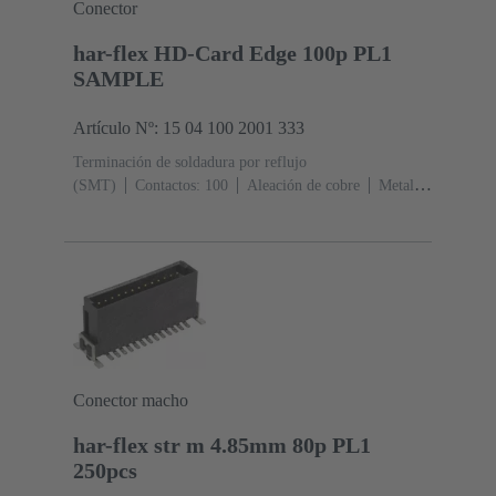
Conector
har-flex HD-Card Edge 100p PL1
SAMPLE
Artículo Nº: 15 04 100 2001 333
Terminación de soldadura por reflujo
(SMT)
Contactos: 100
Aleación de cobre
Metal
noble sobre Ni Lado de acoplamiento, Sn sobre Ni Lado
de terminación
Nivel de rendimiento: 1
Polímero de
cristal líquido (LCP)
Negro
Conector macho
har-flex str m 4.85mm 80p PL1
250pcs