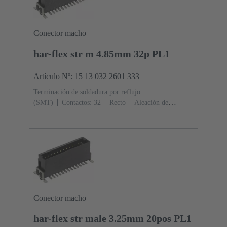
Conector macho
har-flex str m 4.85mm 32p PL1
Artículo Nº: 15 13 032 2601 333
Terminación de soldadura por reflujo
(SMT)
Contactos: 32
Recto
Aleación de
cobre
Metal noble sobre Ni Lado de acoplamiento, Sn
sobre Ni Lado de terminación
Nivel de rendimiento:
1
Polímero de cristal líquido (LCP)
Conector macho
har-flex str male 3.25mm 20pos PL1