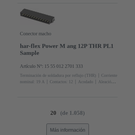
sobre Ni Lado de terminación
Nivel de rendimiento:
1
Polímero de cristal líquido (LCP)
Conector macho
har-flex Power M ang 12P THR PL1
Sample
Artículo Nº: 15 55 012 2701 333
Terminación de soldadura por reflujo (THR)
Corriente
nominal: ‌19 A
Contactos: 12
Acodado
Aleación
de cobre
Metal noble sobre Ni Lado de acoplamiento,
Sn sobre Ni Lado de terminación
Nivel de
rendimiento: 1
Polímero de cristal líquido
(LCP)
Negro
20
(de 1.058)
Más información