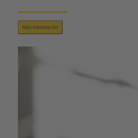
impreso, con diversos diseños y números de polos.
Más información