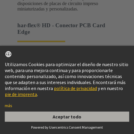
disposiciones de placas de circuito impreso
miniaturizadas y personalizadas.
har-flex® HD - Conector PCB Card
Edge
®
Los conectores de una pieza de la serie har-flex
HD - Card Edge con un paso de contacto de 0,8 mm
permiten enchufar directamente placas de circuito
impreso con un grosor de 1,6 mm.
Alta velocidad de hasta 25
Gbit/s
Listo para la industria:
Sujeciones SMT y THR