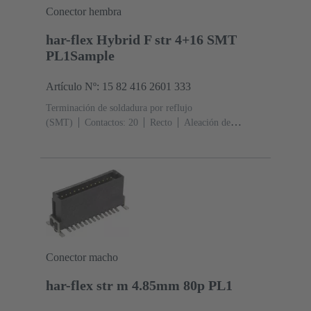
Conector hembra
har-flex Hybrid F str 4+16 SMT
PL1Sample
Artículo Nº: 15 82 416 2601 333
Terminación de soldadura por reflujo
(SMT)
Contactos: 20
Recto
Aleación de
cobre
Metal noble sobre Ni Lado de acoplamiento, Sn
sobre Ni Lado de terminación
Nivel de rendimiento:
1
Polímero de cristal líquido (LCP)
Negro
Conector macho
har-flex str m 4.85mm 80p PL1