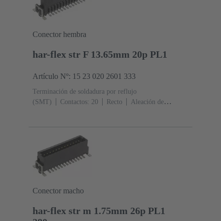
Conector hembra
har-flex str F 13.65mm 20p PL1
Artículo Nº: 15 23 020 2601 333
Terminación de soldadura por reflujo
(SMT)
Contactos: 20
Recto
Aleación de
cobre
Metal noble sobre Ni Lado de acoplamiento, Sn
sobre Ni Lado de terminación
Nivel de rendimiento:
1
Polímero de cristal líquido (LCP)
Conector macho
har-flex str m 1.75mm 26p PL1