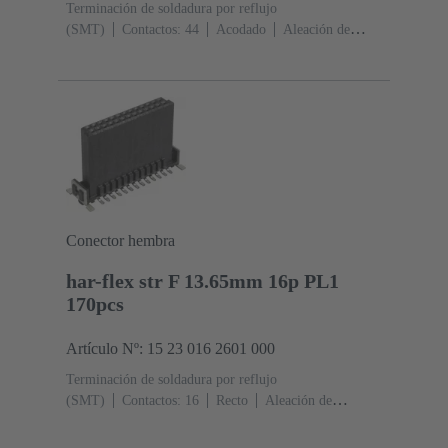
Terminación de soldadura por reflujo
(SMT)
Contactos: 44
Acodado
Aleación de
cobre
Metal noble sobre Ni Lado de acoplamiento, Sn
sobre Ni Lado de terminación
Nivel de rendimiento:
1
Polímero de cristal líquido (LCP)
Negro
Conector hembra
har-flex str F 13.65mm 16p PL1
170pcs
Artículo Nº: 15 23 016 2601 000
Terminación de soldadura por reflujo
(SMT)
Contactos: 16
Recto
Aleación de
cobre
Metal noble sobre Ni Lado de acoplamiento, Sn
sobre Ni Lado de terminación
Nivel de rendimiento: