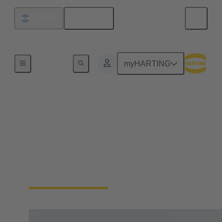
Español
Argentina
Inicio
myHARTING
Mercados
Numerosas empresas de la industria automovilística
y de proveedores, así como de muchos otros
sectores industriales, confían en el excelente
rendimiento y la fiabilidad de los sistemas
electromagnéticos de HARTING Automotive.