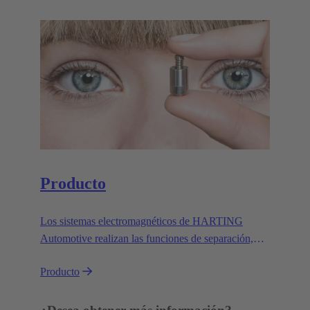
serie en la industria y la automoción.
Producto
Los sistemas electromagnéticos de HARTING
Automotive realizan las funciones de separación,
elevación, activación, bloqueo y desbloqueo. Las
Producto
cumplen de forma segura, fiable y eficiente en una
amplia variedad de aplicaciones en condiciones
exigentes.