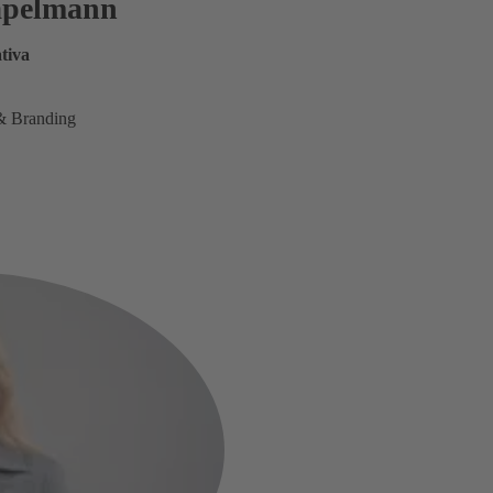
tapelmann
tiva
& Branding