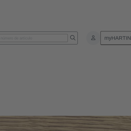
myHARTI
con los medios de comunicación
zada, la prensa diaria, la prensa económica, la televisión, la radio y lo