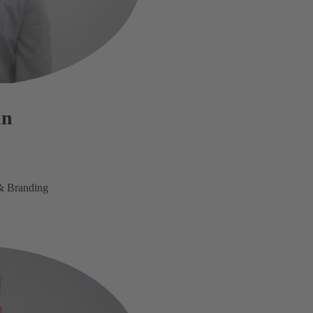
nn
& Branding