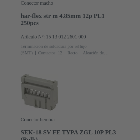
Conector macho
har-flex str m 4.85mm 12p PL1
250pcs
Artículo Nº: 15 13 012 2601 000
Terminación de soldadura por reflujo
(SMT)
Contactos: 12
Recto
Aleación de
cobre
Metal noble sobre Ni Lado de acoplamiento, Sn
sobre Ni Lado de terminación
Nivel de rendimiento:
1
Polímero de cristal líquido (LCP)
Conector hembra
SEK-18 SV FE TYPA ZGL 10P PL3
(Bulk)