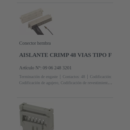
rendimiento: 3, conforme a IEC 60603-13
Aleación de
cobre
Metal noble sobre Ni Lado de acoplamiento, Sn
sobre Ni Lado de terminación
2500 piezas
Conector hembra
AISLANTE CRIMP 48 VIAS TIPO F
Artículo Nº: 09 06 248 3201
Terminación de engaste
Contactos: 48
Codificación:
Codificación de agujero, Codificación de revestimiento,
Codificación con pérdida de contactos
Fijación de
placas de circuitos impresos: Con brida de
fijación
Resina termoplástica, rellena de fibra de
vidrio
RAL 7032 (gris guijarro)