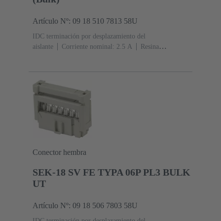
Artículo Nº: 09 18 510 7813 58U
IDC terminación por desplazamiento del
aislante
Corriente nominal: ‌2.5 A
Resina
termoplástica (PBT)
Gris
Contactos: 10
Nivel de
rendimiento: 3, conforme a IEC 60603-13
Aleación de
cobre
Metal noble sobre Ni Lado de acoplamiento, Sn
sobre Ni Lado de terminación
3000 piezas
Conector hembra
SEK-18 SV FE TYPA 06P PL3 BULK
UT
Artículo Nº: 09 18 506 7803 58U
IDC terminación por desplazamiento del