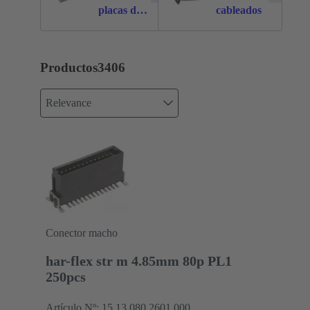
placas de
cableados
circuitos
Productos
3406
Relevance
Conector macho
har-flex str m 4.85mm 80p PL1
250pcs
Artículo Nº: 15 13 080 2601 000