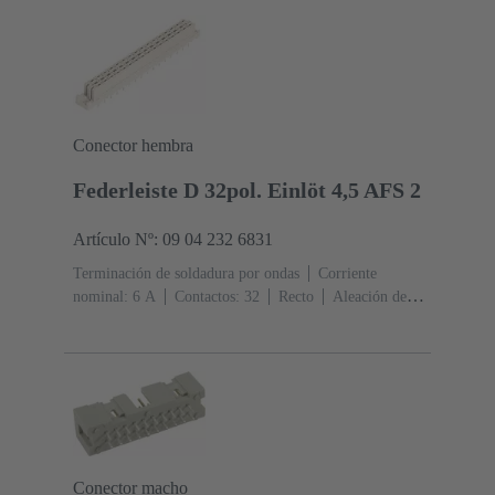
cobre
Au sobre Ni Lado de acoplamiento, Sn sobre Ni
Lado de terminación
5000 piezas
Conector hembra
Federleiste D 32pol. Einlöt 4,5 AFS 2
Artículo Nº: 09 04 232 6831
Terminación de soldadura por ondas
Corriente
nominal: ‌6 A
Contactos: 32
Recto
Aleación de
cobre
Metal noble sobre Ni Lado de acoplamiento, Sn
sobre Ni Lado de terminación
Nivel de rendimiento:
2, conforme a IEC 60603-2
Codificación:
Codificación de agujero, Codificación con pérdida de
contactos
Fijación de placas de circuitos impresos: Con
brida de fijación
Resina termoplástica, rellena de fibra
de vidrio
RAL 7032 (gris guijarro)
Conector macho