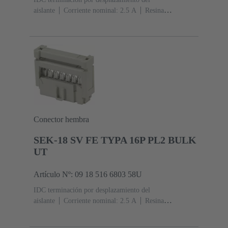
aislante
Corriente nominal: ‌2.5 A
Resina
termoplástica (PBT)
Gris
Contactos: 6
Nivel de
rendimiento: 3, conforme a IEC 60603-13
Aleación de
cobre
Metal noble sobre Ni Lado de acoplamiento, Sn
sobre Ni Lado de terminación
5000 piezas
Conector hembra
SEK-18 SV FE TYPA 16P PL2 BULK
UT
Artículo Nº: 09 18 516 6803 58U
IDC terminación por desplazamiento del
aislante
Corriente nominal: ‌2.5 A
Resina
termoplástica (PBT)
Gris
Contactos: 16
Nivel de
rendimiento: 2, conforme a IEC 60603-13
Aleación de