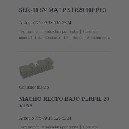
SEK-18 SV MA LP STR29 10P PL3
Artículo Nº: 09 18 510 7324
Terminación de soldadura por ondas
Corriente
nominal: ‌1 A
Contactos: 10
Recto
Aleación de
cobre
Metal noble sobre Ni Lado de acoplamiento, Sn
sobre Ni Lado de terminación
Nivel de rendimiento:
3, conforme a IEC 60603-13
Resina termoplástica
(PBT)
Gris
Conector macho
MACHO RECTO BAJO PERFIL 20
VIAS
Artículo Nº: 09 18 520 6324
Terminación de soldadura por ondas
Corriente