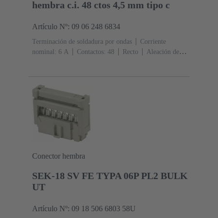
hembra c.i. 48 ctos 4,5 mm tipo c
Artículo Nº: 09 06 248 6834
Terminación de soldadura por ondas
Corriente
nominal: ‌6 A
Contactos: 48
Recto
Aleación de
cobre
Metal noble sobre Ni Lado de acoplamiento, Sn
sobre Ni Lado de terminación
Nivel de rendimiento:
2, conforme a IEC 60603-2
Codificación:
Codificación de agujero, Codificación con pérdida de
contactos, Codificación de revestimiento
Fijación de
placas de circuitos impresos: Con brida de
fijación
Resina termoplástica, rellena de fibra de
vidrio
RAL 7032 (gris guijarro)
Conector hembra
SEK-18 SV FE TYPA 06P PL2 BULK
UT
Artículo Nº: 09 18 506 6803 58U