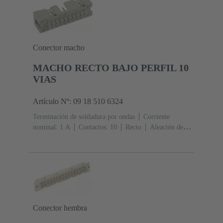
Codificación de agujero, Codificación de revestimiento,
Codificación con pérdida de contactos, Codificación
D20
Fijación de placas de circuitos impresos: Con
brida de fijación
Resina termoplástica, rellena de fibra
de vidrio
RAL 7032 (gris guijarro)
Conector macho
MACHO RECTO BAJO PERFIL 10
VIAS
Artículo Nº: 09 18 510 6324
Terminación de soldadura por ondas
Corriente
nominal: ‌1 A
Contactos: 10
Recto
Aleación de
cobre
Metal noble sobre Ni Lado de acoplamiento, Sn
sobre Ni Lado de terminación
Nivel de rendimiento:
2, conforme a IEC 60603-13
Resina termoplástica
(PBT)
Gris
Conector hembra