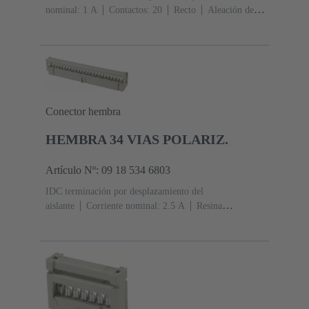
nominal: ‌1 A
Contactos: 20
Recto
Aleación de
cobre
Metal noble sobre Ni Lado de acoplamiento, Sn
sobre Ni Lado de terminación
Nivel de rendimiento:
2, conforme a IEC 60603-13
Resina termoplástica
(PBT)
Gris
Conector hembra
HEMBRA 34 VIAS POLARIZ.
Artículo Nº: 09 18 534 6803
IDC terminación por desplazamiento del
aislante
Corriente nominal: ‌2.5 A
Resina
termoplástica (PBT)
Gris
Contactos: 34
Nivel de
rendimiento: 2, conforme a IEC 60603-13
Aleación de
cobre
Au sobre Ni Lado de acoplamiento, Sn sobre Ni
Lado de terminación