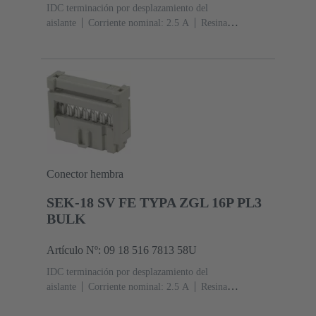
IDC terminación por desplazamiento del
aislante
Corriente nominal: ‌2.5 A
Resina
termoplástica (PBT)
Gris
Contactos: 6
Nivel de
rendimiento: 2, conforme a IEC 60603-13
Aleación de
cobre
Au sobre Ni Lado de acoplamiento, Sn sobre Ni
Lado de terminación
5000 piezas
Conector hembra
SEK-18 SV FE TYPA ZGL 16P PL3
BULK
Artículo Nº: 09 18 516 7813 58U
IDC terminación por desplazamiento del
aislante
Corriente nominal: ‌2.5 A
Resina
termoplástica (PBT)
Gris
Contactos: 16
Nivel de