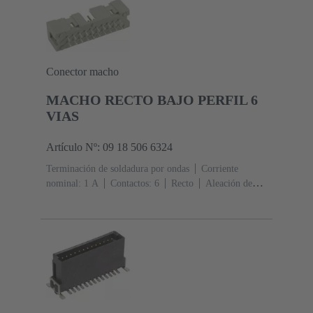
Codificación de agujero, Codificación con pérdida de
contactos, Codificación lateral
Fijación de placas de
circuitos impresos: Con brida de fijación
Resina
termoplástica, rellena de fibra de vidrio
RAL 7032
(gris guijarro)
Conector macho
MACHO RECTO BAJO PERFIL 6
VIAS
Artículo Nº: 09 18 506 6324
Terminación de soldadura por ondas
Corriente
nominal: ‌1 A
Contactos: 6
Recto
Aleación de
cobre
Metal noble sobre Ni Lado de acoplamiento, Sn
sobre Ni Lado de terminación
Nivel de rendimiento:
2, conforme a IEC 60603-13
Resina termoplástica
(PBT)
Gris