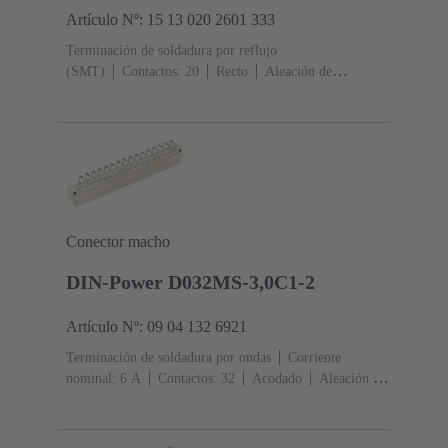
Artículo Nº: 15 13 020 2601 333
Terminación de soldadura por reflujo
(SMT)
Contactos: 20
Recto
Aleación de
cobre
Metal noble sobre Ni Lado de acoplamiento, Sn
sobre Ni Lado de terminación
Nivel de rendimiento:
1
Polímero de cristal líquido (LCP)
Conector macho
DIN-Power D032MS-3,0C1-2
Artículo Nº: 09 04 132 6921
Terminación de soldadura por ondas
Corriente
nominal: ‌6 A
Contactos: 32
Acodado
Aleación de
cobre
Metal noble sobre Ni Lado de acoplamiento, Sn
sobre Ni Lado de terminación
Nivel de rendimiento:
2, conforme a IEC 60603-2
Codificación: