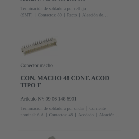
Terminación de soldadura por reflujo
(SMT)
Contactos: 80
Recto
Aleación de
cobre
Metal noble sobre Ni Lado de acoplamiento, Sn
sobre Ni Lado de terminación
Nivel de rendimiento:
1
Polímero de cristal líquido (LCP)
Conector macho
CON. MACHO 48 CONT. ACOD
TIPO F
Artículo Nº: 09 06 148 6901
Terminación de soldadura por ondas
Corriente
nominal: ‌6 A
Contactos: 48
Acodado
Aleación de
cobre
Metal noble sobre Ni Lado de acoplamiento, Sn
sobre Ni Lado de terminación
Nivel de rendimiento:
2, conforme a IEC 60603-2
Codificación: