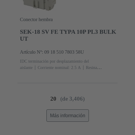
Conector hembra
SEK-18 SV FE TYPA 10P PL3 BULK
UT
Artículo Nº: 09 18 510 7803 58U
IDC terminación por desplazamiento del
aislante
Corriente nominal: ‌2.5 A
Resina
termoplástica (PBT)
Gris
Contactos: 10
Nivel de
rendimiento: 3, conforme a IEC 60603-13
Aleación de
cobre
Metal noble sobre Ni Lado de acoplamiento, Sn
sobre Ni Lado de terminación
5000 piezas
20
(de 3,406)
Más información