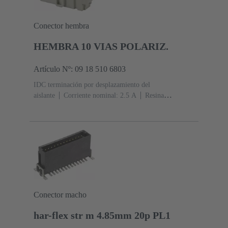
Conector hembra
HEMBRA 10 VIAS POLARIZ.
Artículo Nº: 09 18 510 6803
IDC terminación por desplazamiento del
aislante
Corriente nominal: ‌2.5 A
Resina
termoplástica (PBT)
Gris
Contactos: 10
Nivel de
rendimiento: 2, conforme a IEC 60603-13
Aleación de
cobre
Au sobre Ni Lado de acoplamiento, Sn sobre Ni
Lado de terminación
Conector macho
har-flex str m 4.85mm 20p PL1