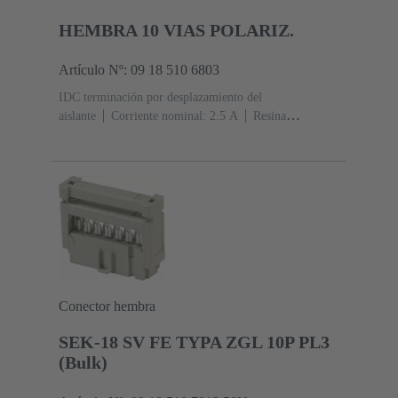
HEMBRA 10 VIAS POLARIZ.
Artículo Nº: 09 18 510 6803
IDC terminación por desplazamiento del
aislante
Corriente nominal: ‌2.5 A
Resina
termoplástica (PBT)
Gris
Contactos: 10
Nivel de
rendimiento: 2, conforme a IEC 60603-13
Aleación de
cobre
Au sobre Ni Lado de acoplamiento, Sn sobre Ni
Lado de terminación
Conector hembra
SEK-18 SV FE TYPA ZGL 10P PL3
(Bulk)