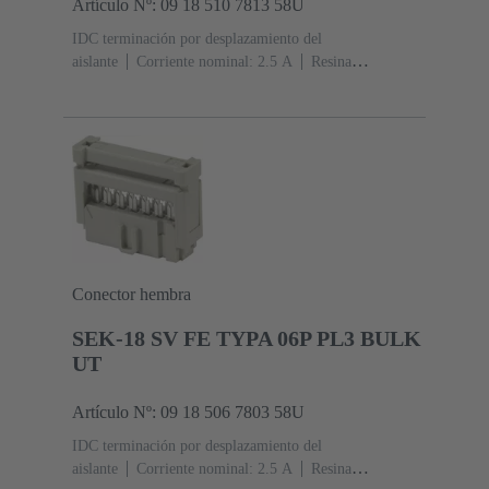
Artículo Nº: 09 18 510 7813 58U
IDC terminación por desplazamiento del
aislante
Corriente nominal: ‌2.5 A
Resina
termoplástica (PBT)
Gris
Contactos: 10
Nivel de
rendimiento: 3, conforme a IEC 60603-13
Aleación de
cobre
Metal noble sobre Ni Lado de acoplamiento, Sn
sobre Ni Lado de terminación
3000 piezas
Conector hembra
SEK-18 SV FE TYPA 06P PL3 BULK
UT
Artículo Nº: 09 18 506 7803 58U
IDC terminación por desplazamiento del
aislante
Corriente nominal: ‌2.5 A
Resina