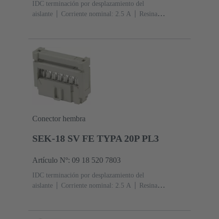
IDC terminación por desplazamiento del
aislante
Corriente nominal: ‌2.5 A
Resina
termoplástica (PBT)
Gris
Contactos: 20
Nivel de
rendimiento: 2, conforme a IEC 60603-13
Aleación de
cobre
Au sobre Ni Lado de acoplamiento, Sn sobre Ni
Lado de terminación
Conector hembra
SEK-18 SV FE TYPA 20P PL3
Artículo Nº: 09 18 520 7803
IDC terminación por desplazamiento del
aislante
Corriente nominal: ‌2.5 A
Resina
termoplástica (PBT)
Gris
Contactos: 20
Nivel de
rendimiento: 3, conforme a IEC 60603-13
Aleación de
cobre
Metal noble sobre Ni Lado de acoplamiento, Sn