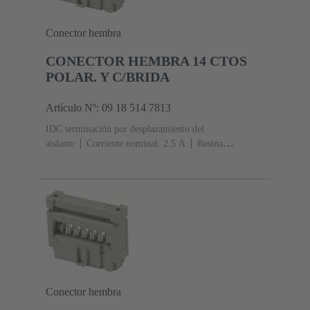
Conector hembra
CONECTOR HEMBRA 14 CTOS
POLAR. Y C/BRIDA
Artículo Nº: 09 18 514 7813
IDC terminación por desplazamiento del
aislante
Corriente nominal: ‌2.5 A
Resina
termoplástica (PBT)
Gris
Contactos: 14
Nivel de
rendimiento: 3, conforme a IEC 60603-13
Aleación de
cobre
Metal noble sobre Ni Lado de acoplamiento, Sn
sobre Ni Lado de terminación
Conector hembra