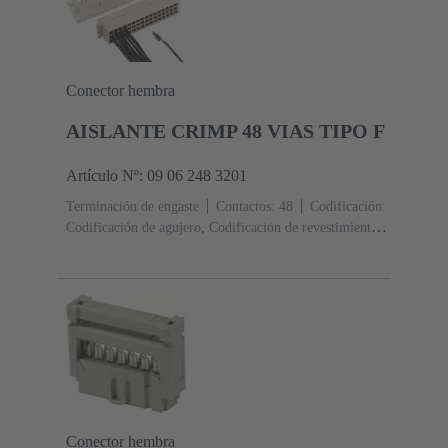
Conector hembra
AISLANTE CRIMP 48 VIAS TIPO F
Artículo Nº: 09 06 248 3201
Terminación de engaste
Contactos: 48
Codificación:
Codificación de agujero, Codificación de revestimiento,
Codificación con pérdida de contactos
Fijación de
placas de circuitos impresos: Con brida de
fijación
Resina termoplástica, rellena de fibra de
vidrio
RAL 7032 (gris guijarro)
Conector hembra