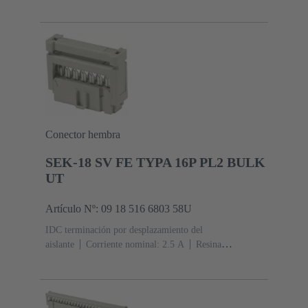
termoplástica (PBT)
Gris
Contactos: 6
Nivel de
rendimiento: 3, conforme a IEC 60603-13
Aleación de
cobre
Metal noble sobre Ni Lado de acoplamiento, Sn
sobre Ni Lado de terminación
5000 piezas
Conector hembra
SEK-18 SV FE TYPA 16P PL2 BULK
UT
Artículo Nº: 09 18 516 6803 58U
IDC terminación por desplazamiento del
aislante
Corriente nominal: ‌2.5 A
Resina
termoplástica (PBT)
Gris
Contactos: 16
Nivel de
rendimiento: 2, conforme a IEC 60603-13
Aleación de
cobre
Au sobre Ni Lado de acoplamiento, Sn sobre Ni
Lado de terminación
5000 piezas