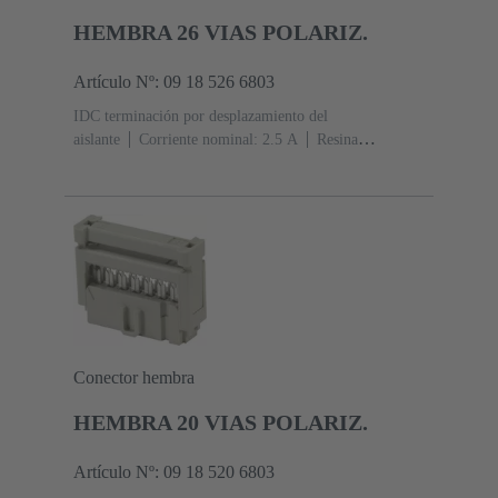
HEMBRA 26 VIAS POLARIZ.
Artículo Nº: 09 18 526 6803
IDC terminación por desplazamiento del
aislante
Corriente nominal: ‌2.5 A
Resina
termoplástica (PBT)
Gris
Contactos: 26
Nivel de
rendimiento: 2, conforme a IEC 60603-13
Aleación de
cobre
Au sobre Ni Lado de acoplamiento, Sn sobre Ni
Lado de terminación
Conector hembra
HEMBRA 20 VIAS POLARIZ.
Artículo Nº: 09 18 520 6803