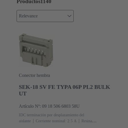
Productos
1140
Relevance
Conector hembra
SEK-18 SV FE TYPA 06P PL2 BULK
UT
Artículo Nº: 09 18 506 6803 58U
IDC terminación por desplazamiento del
aislante
Corriente nominal: ‌2.5 A
Resina
termoplástica (PBT)
Gris
Contactos: 6
Nivel de