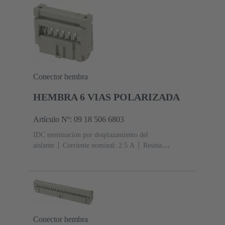
acoplamiento, Sn sobre Ni Lado de terminación
Conector hembra
HEMBRA 6 VIAS POLARIZADA
Artículo Nº: 09 18 506 6803
IDC terminación por desplazamiento del
aislante
Corriente nominal: ‌2.5 A
Resina
termoplástica (PBT)
Gris
Contactos: 6
Nivel de
rendimiento: 2, conforme a IEC 60603-13
Aleación de
cobre
Au sobre Ni Lado de acoplamiento, Sn sobre Ni
Lado de terminación
Conector hembra