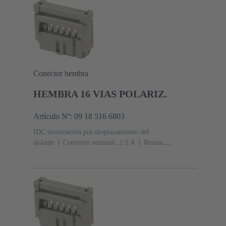
sobre Ni Lado de terminación
Conector hembra
HEMBRA 16 VIAS POLARIZ.
Artículo Nº: 09 18 516 6803
IDC terminación por desplazamiento del
aislante
Corriente nominal: ‌2.5 A
Resina
termoplástica (PBT)
Gris
Contactos: 16
Nivel de
rendimiento: 2, conforme a IEC 60603-13
Aleación de
cobre
Au sobre Ni Lado de acoplamiento, Sn sobre Ni
Lado de terminación