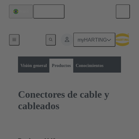
Español
Brasil
myHARTING
Categoría de productos:
Conectores de placa a placa de circuitos
Por terminación de cable
Visión general
Productos
Conocimientos
Conectores de cable y
cableados