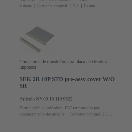
aislante
Corriente nominal: ‌2.5 A
Resina
termoplástica (PBT)
Gris
Contactos: 10
Nivel de
rendimiento: 2, conforme a IEC 60603-13
Aleación de
cobre
Au sobre Ni Lado de acoplamiento, Sn sobre Ni
Lado de terminación
Conectores de transición para placa de circuitos
impresos
SEK 2R 10P STD pre-assy cover W/O
SR
Artículo Nº: 09 18 110 9622
Terminación de soldadura, IDC terminación por
desplazamiento del aislante
Corriente nominal: ‌2.6
A
Resina termoplástica (PBT)
Gris
Contactos:
10
Aleación de cobre
Sn sobre Ni Lado de