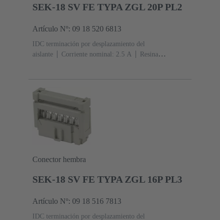
SEK-18 SV FE TYPA ZGL 20P PL2
Artículo Nº: 09 18 520 6813
IDC terminación por desplazamiento del
aislante
Corriente nominal: ‌2.5 A
Resina
termoplástica (PBT)
Gris
Contactos: 20
Nivel de
rendimiento: 2, conforme a IEC 60603-13
Aleación de
cobre
Au sobre Ni Lado de acoplamiento, Sn sobre Ni
Lado de terminación
Conector hembra
SEK-18 SV FE TYPA ZGL 16P PL3
Artículo Nº: 09 18 516 7813
IDC terminación por desplazamiento del