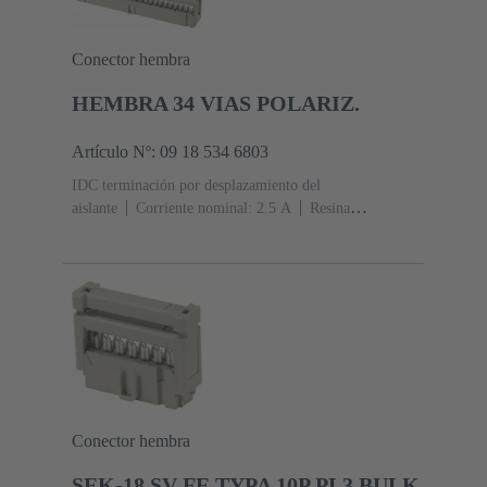
Conector hembra
HEMBRA 34 VIAS POLARIZ.
Artículo Nº: 09 18 534 6803
IDC terminación por desplazamiento del
aislante
Corriente nominal: ‌2.5 A
Resina
termoplástica (PBT)
Gris
Contactos: 34
Nivel de
rendimiento: 2, conforme a IEC 60603-13
Aleación de
cobre
Au sobre Ni Lado de acoplamiento, Sn sobre Ni
Lado de terminación
Conector hembra
SEK-18 SV FE TYPA 10P PL3 BULK