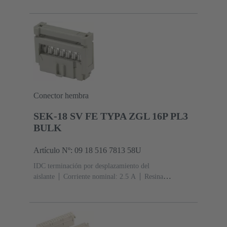
rendimiento: 2, conforme a IEC 60603-13
Aleación de
cobre
Au sobre Ni Lado de acoplamiento, Sn sobre Ni
Lado de terminación
5000 piezas
Conector hembra
SEK-18 SV FE TYPA ZGL 16P PL3
BULK
Artículo Nº: 09 18 516 7813 58U
IDC terminación por desplazamiento del
aislante
Corriente nominal: ‌2.5 A
Resina
termoplástica (PBT)
Gris
Contactos: 16
Nivel de
rendimiento: 3, conforme a IEC 60603-13
Aleación de
cobre
Metal noble sobre Ni Lado de acoplamiento, Sn
sobre Ni Lado de terminación
2500 piezas