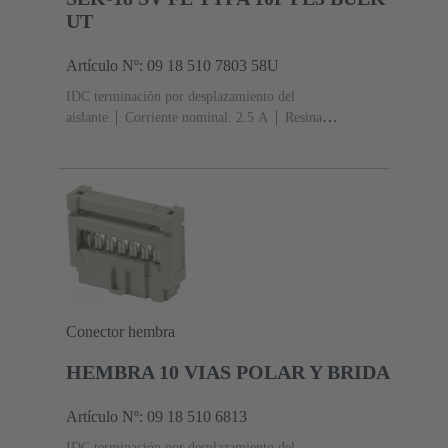
UT
Artículo Nº: 09 18 510 7803 58U
IDC terminación por desplazamiento del
aislante
Corriente nominal: ‌2.5 A
Resina
termoplástica (PBT)
Gris
Contactos: 10
Nivel de
rendimiento: 3, conforme a IEC 60603-13
Aleación de
cobre
Metal noble sobre Ni Lado de acoplamiento, Sn
sobre Ni Lado de terminación
5000 piezas
Conector hembra
HEMBRA 10 VIAS POLAR Y BRIDA
Artículo Nº: 09 18 510 6813
IDC terminación por desplazamiento del