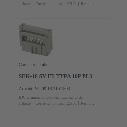
aislante
Corriente nominal: ‌2.5 A
Resina
termoplástica (PBT)
Gris
Contactos: 16
Nivel de
rendimiento: 3, conforme a IEC 60603-13
Aleación de
cobre
Metal noble sobre Ni Lado de acoplamiento, Sn
sobre Ni Lado de terminación
Conector hembra
SEK-18 SV FE TYPA 10P PL3
Artículo Nº: 09 18 510 7803
IDC terminación por desplazamiento del
aislante
Corriente nominal: ‌2.5 A
Resina
termoplástica (PBT)
Gris
Contactos: 10
Nivel de
rendimiento: 3, conforme a IEC 60603-13
Aleación de
cobre
Metal noble sobre Ni Lado de acoplamiento, Sn