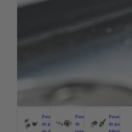
Pasamuros
Pasacables
Pasacables
de panel
de
de panel
211
330
de datos
potencia y
híbrido