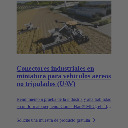
Conectores industriales en
miniatura para vehículos aéreos
no tripulados (UAV)
Rendimiento a prueba de la industria y alta fiabilidad
en un formato pequeño. Con el Han® MPC, el líder
tecnológico europeo de confianza HARTING
Solicite una muestra de producto gratuita
presenta el primer conector industrial para drones
comerciales.