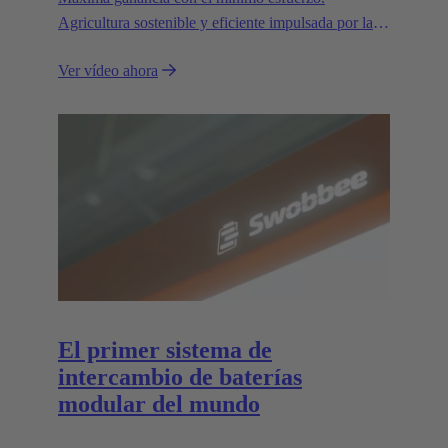
Agricultura sostenible y eficiente impulsada por las
interfaces de alta tensión AEF de HARTING.
Ver vídeo ahora
El primer sistema de
intercambio de baterías
modular del mundo