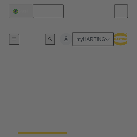
Español
Brasil
Inicio
myHARTING
Conectores industriales
Han®
Manejo rápido y sencillo, robustez, flexibilidad de
uso, larga vida útil e, idealmente, montaje sin
herramientas: sea lo que sea lo que espera de un
conector, los conectores rectangulares y los
conectores circulares industriales Han® no le
decepcionarán. Incluso las superará.