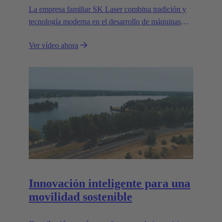
La empresa familiar SK Laser combina tradición y
tecnología moderna en el desarrollo de máquinas
láser de primera clase para aplicaciones industriales
Ver vídeo ahora
exigentes.
Innovación inteligente para una
movilidad sostenible