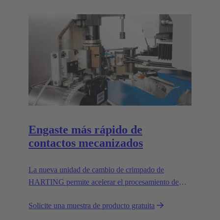
Engaste más rápido de
contactos mecanizados
La nueva unidad de cambio de crimpado de
HARTING permite acelerar el procesamiento de
contactos mecanizados, reemplazando el sistema de
Solicite una muestra de producto gratuita
alimentación por vibración.