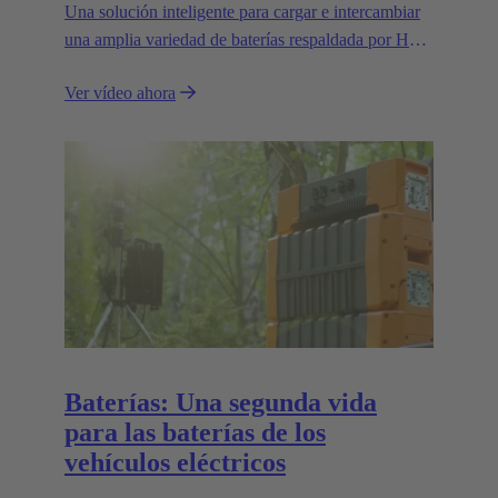
Una solución inteligente para cargar e intercambiar
una amplia variedad de baterías respaldada por Han-
Modular®: el estándar del mercado para conectores
Ver vídeo ahora
modulares.
Baterías: Una segunda vida
para las baterías de los
vehículos eléctricos