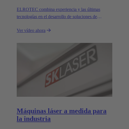
ELROTEC combina experiencia y las últimas
tecnologías en el desarrollo de soluciones de
automatización a medida para la industria.
Ver vídeo ahora
Máquinas láser a medida para
la industria