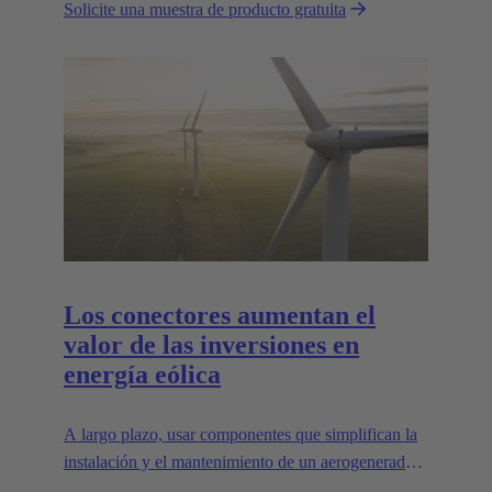
Solicite una muestra de producto gratuita
esenciales para allanar el camino.
Los conectores aumentan el
valor de las inversiones en
energía eólica
A largo plazo, usar componentes que simplifican la
instalación y el mantenimiento de un aerogenerador
puede aumentar enormemente el valor de la planta.