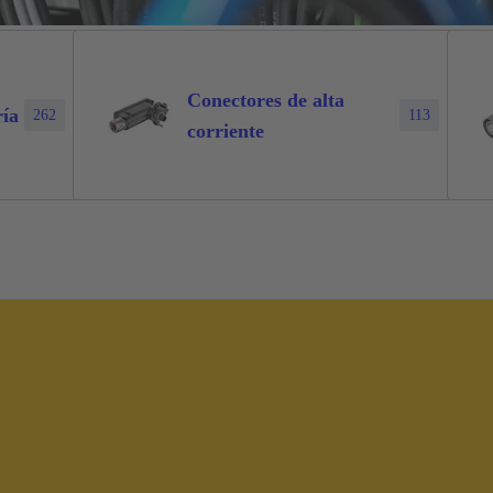
Conectores de alta
ría
262
113
corriente