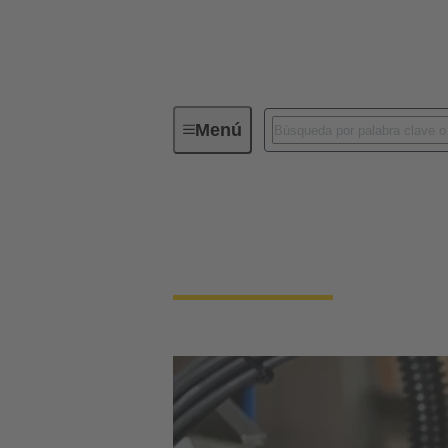
Menú
Conectores industriales / Han®
Conectores y cablead