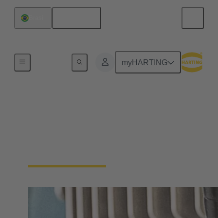
Español
Brasil
Inicio
myHARTING
Cables premontados
para tecnología de
transmisión