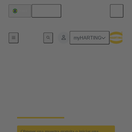
Español
Brasil
Inicio
myHARTING
D-Sub PushPull: el
clásico se une a la
innovación
Eficacia que ahorra tiempo con el nuevo mecanismo
de bloqueo D-Sub PushPull
Obtener una muestra gratuita o iniciar una