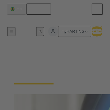
Español
Brasil
Inicio
myHARTING
Descarga de certificados
- Sistema integrado de
gestión