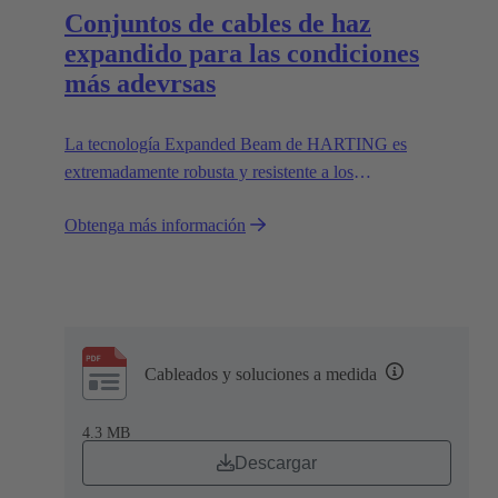
Conjuntos de cables de haz
expandido para las condiciones
más adevrsas
La tecnología Expanded Beam de HARTING es
extremadamente robusta y resistente a los
contaminantes. Este producto está diseñado para
Obtenga más información
garantizar unas conexiones ópticas fiables y para
funcionar en los entornos más adversos, difíciles y
sucios.
Cableados y soluciones a medida
4.3 MB
Descargar