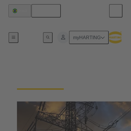
Español
Brasil
Inicio
myHARTING
Soluciones para la
energía