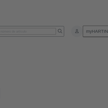
myHARTI
entas digitales que le ahorrarán tiempo, a nuestras funciones de comer