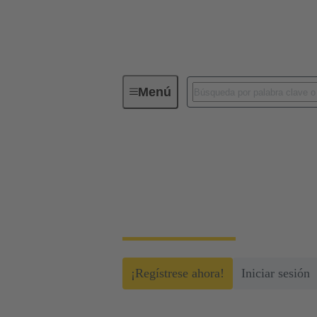
Menú
myHARTING
myHARTING
Cree una cuenta gratuita y acceda a herrami
¡Regístrese ahora!
Iniciar sesión