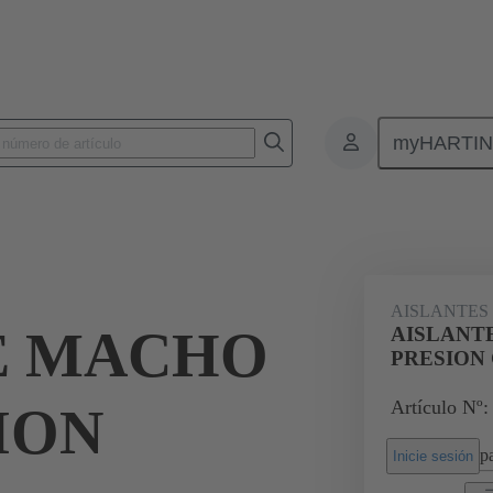
myHARTI
Conectores rectangulares
Productos
Aislantes monobloque
Par
AISLANTES
E MACHO
AISLANT
PRESION
Artículo Nº:
SION
pa
Inicie sesión