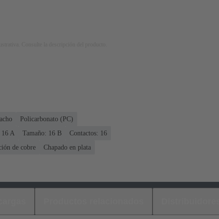
strativa. Consulte la descripción del producto.
acho
Policarbonato (PC)
 ‌16 A
Tamaño: 16 B
Contactos: 16
ción de cobre
Chapado en plata
cargas
Productos relacionados
Distribuidore