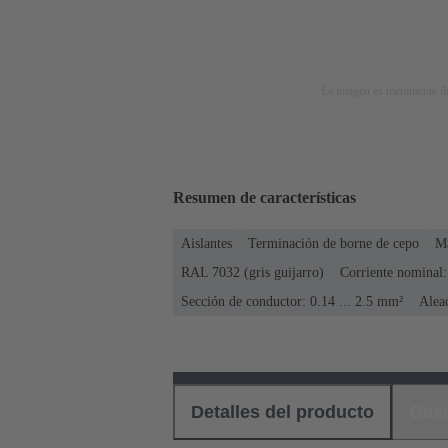
La imagen es meramente ilu
Resumen de características
Aislantes
Terminación de borne de cepo
M
RAL 7032 (gris guijarro)
Corriente nominal:
Sección de conductor: 0.14 ... 2.5 mm²
Alea
Detalles del producto
Des