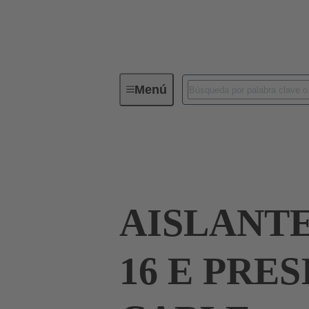
Menú
Conectores industriales / Han®
Corrientes hasta 16 A
09 33 016 2616
AISLANT
16 E PRE