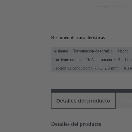
La imagen es meramente ilu
Resumen de características
Aislantes
Terminación de tornillo
Macho
Corriente nominal: ‌16 A
Tamaño: 6 B
Cont
Sección de conductor: 0.75 ... 2.5 mm²
Alea
Detalles del producto
Des
Detalles del producto