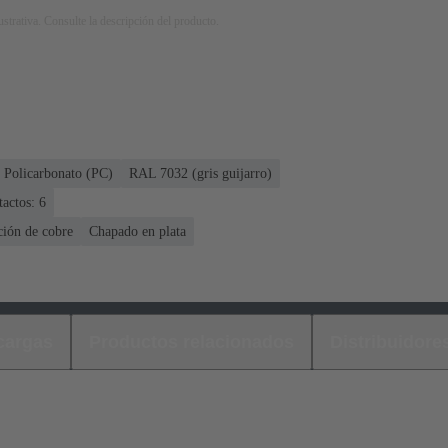
strativa. Consulte la descripción del producto.
Policarbonato (PC)
RAL 7032 (gris guijarro)
actos: 6
ción de cobre
Chapado en plata
cargas
Productos relacionados
Distribuidore