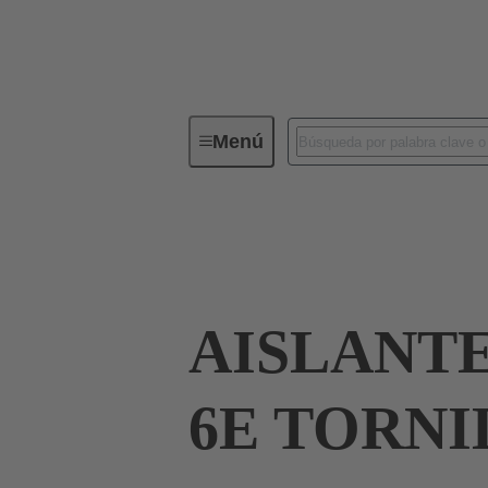
Menú
Conectores industriales / Han®
Corrientes hasta 16 A
09 33 006 2601
AISLANT
6E TORNI