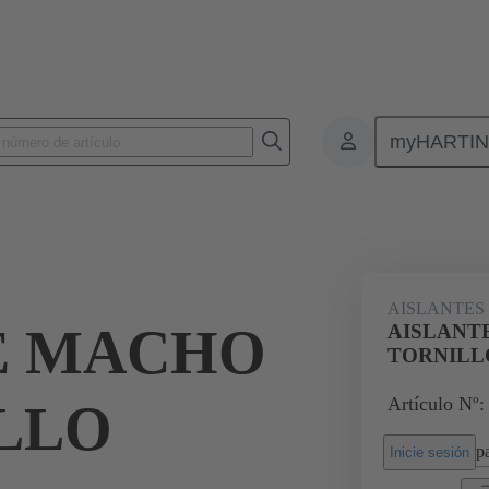
myHARTI
Conectores rectangulares
Productos
Aislantes monobloque
Par
AISLANTES
E MACHO
AISLANT
TORNILL
Artículo Nº:
LLO
pa
Inicie sesión