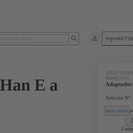
myHARTI
Conectores rectangulares
Productos
Accesorios
Adaptador
ADAPTADOR
 Han E a
IMPRESOS
Adaptador
Artículo Nº:
pa
Inicie sesión
Comp