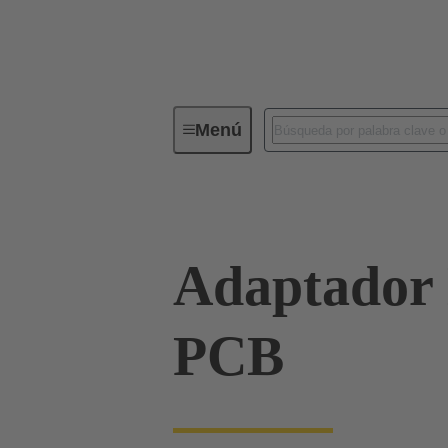
Menú
Conectores industriales / Han®
Adaptador
PCB