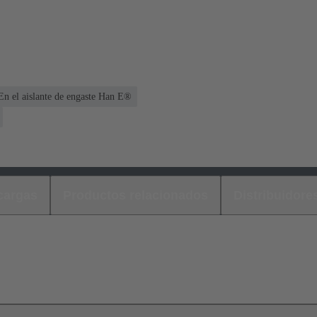
En el aislante de engaste Han E®
cargas
Productos relacionados
Distribuidore