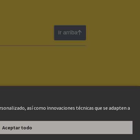
Ir arriba
gal Web
Información al cliente