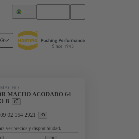
Español
Brasil
NG
rcuitos
Productos
 MACHO
R MACHO ACODADO 64
O B
 09 02 164 2921
ra ver precios y disponibilidad.