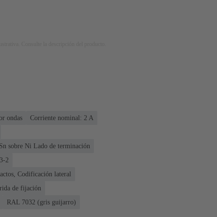
strativa. Consulte la descripción del producto.
or ondas
Corriente nominal: ‌2 A
Sn sobre Ni Lado de terminación
3-2
ctos, Codificación lateral
rida de fijación
RAL 7032 (gris guijarro)