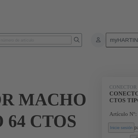
myHARTI
nectores de placas de circuitos impresos
Conectores de placa a placa de ci
09 02 164 2921
CONECTOR
OR MACHO
CONECTO
CTOS TIP
Artículo Nº:
 64 CTOS
pa
Inicie sesión