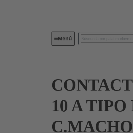
Menú
Serie
Productos
09 03 00
CONTAC
10 A TIPO
C.MACHO