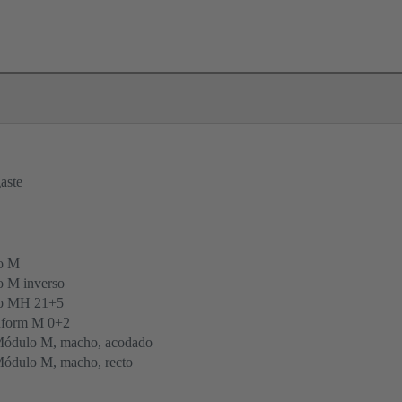
aste
o M
 M inverso
po MH 21+5
form M 0+2
Módulo M, macho, acodado
ódulo M, macho, recto