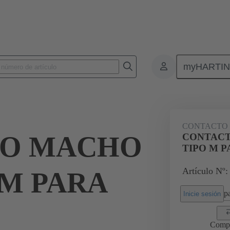
myHARTI
0 6113
CONTACTO 
TO MACHO
CONTACT
TIPO M 
Artículo Nº:
 M PARA
pa
Inicie sesión
Comp