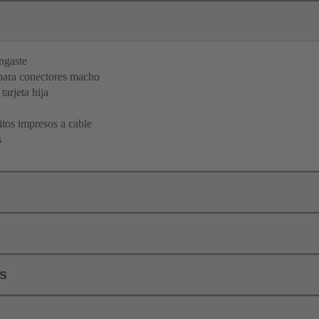
ngaste
para conectores macho
tarjeta hija
itos impresos a cable
s
ls