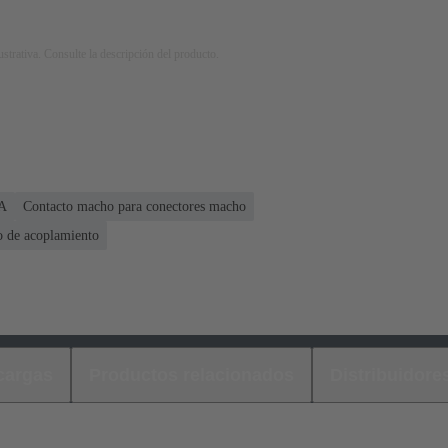
strativa. Consulte la descripción del producto.
 A
Contacto macho para conectores macho
o de acoplamiento
cargas
Productos relacionados
Distribuidore