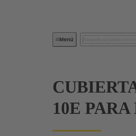
Menú
Serie
Productos
09 33 01
CUBIERT
10E PARA