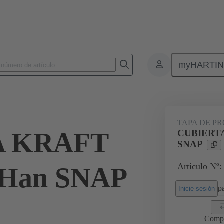
myHARTI
0 5401
TAPA DE P
A KRAFT
CUBIERTA
SNAP
Artículo Nº:
 Han SNAP
pa
Inicie sesión
Comp