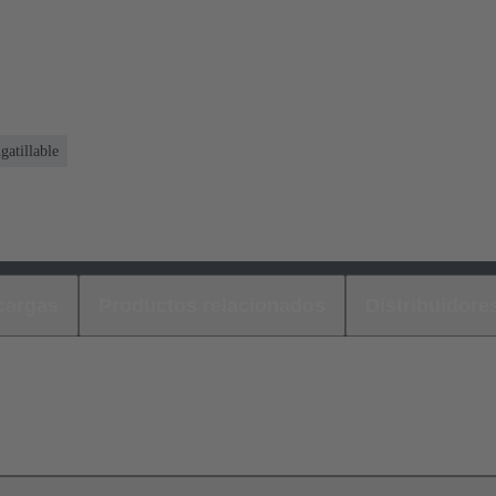
gatillable
cargas
Productos relacionados
Distribuidore