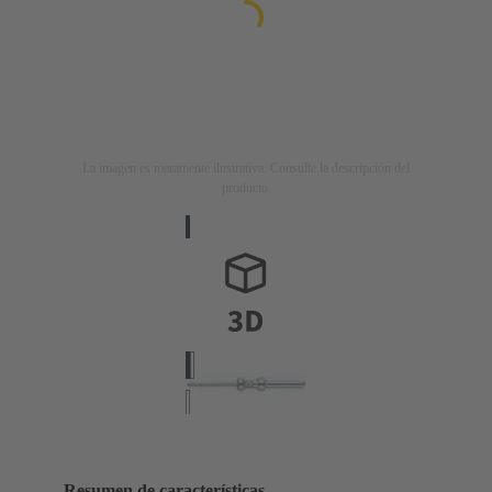
La imagen es meramente ilustrativa. Consulte la descripción del
producto.
Resumen de características