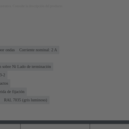
strativa. Consulte la descripción del producto.
por ondas
Corriente nominal: ‌2 A
n sobre Ni Lado de terminación
3-2
actos
rida de fijación
RAL 7035 (gris luminoso)