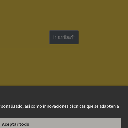
Ir arriba
gal Web
Información al cliente