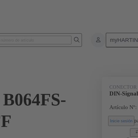
myHARTI
nectores de placas de circuitos impresos
Conectores de placa a placa de ci
09 02 264 6825 222
CONECTOR
 B064FS-
DIN-Signa
Artículo Nº:
FF
pa
Inicie sesión