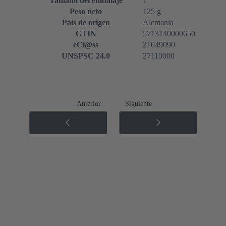
Tamaño del embalaje
1
Peso neto
125 g
País de origen
Alemania
GTIN
5713140000650
eCl@ss
21049090
UNSPSC 24.0
27110000
Anterior
Siguiente