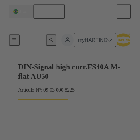
Español
Brasil
Terminación de placa madre a tarjeta hija
myHARTING
DIN-Signal high curr.FS40A M-
flat AU50
Artículo Nº: 09 03 000 8225