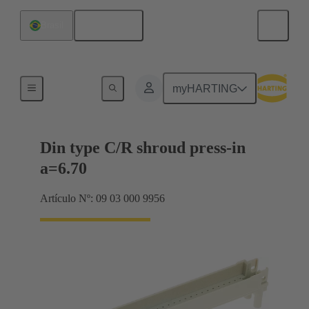
Español
Brasil
Terminación de placa madre a tarjeta hija
myHARTING
Din type C/R shroud press-in
a=6.70
Artículo Nº: 09 03 000 9956