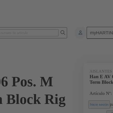
myHARTI
Conectores rectangulares
Productos
Aislantes monobloque
Apl
35
AISLANTES
6 Pos. M
Han E AV 0
Term Block
Artículo Nº:
m Block Rig
pa
Inicie sesión