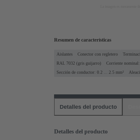
La imagen es meramente ilu
Resumen de características
Aislantes
Conector con regletero
Terminaci
RAL 7032 (gris guijarro)
Corriente nominal:
Sección de conductor: 0.2 ... 2.5 mm²
Aleaci
Detalles del producto
Des
Detalles del producto