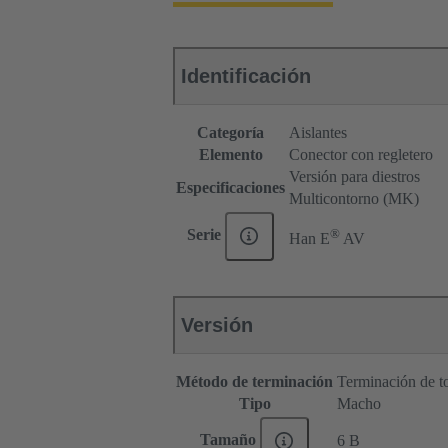
Identificación
Categoría
Aislantes
Elemento
Conector con regletero
Versión para diestros
Especificaciones
Multicontorno (MK)
®
Serie
Han E
AV
Versión
Método de terminación
Terminación de to
Tipo
Macho
Tamaño
6 B