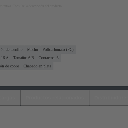
strativa. Consulte la descripción del producto.
ón de tornillo
Macho
Policarbonato (PC)
 ‌16 A
Tamaño: 6 B
Contactos: 6
ón de cobre
Chapado en plata
cargas
Productos relacionados
Distribuidore