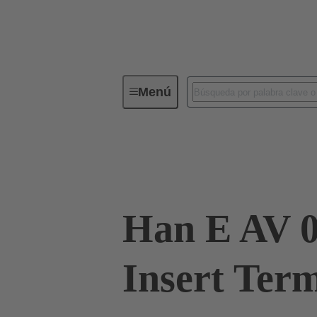
Menú
Conectores industriales / Han®
Conector con regletero
09 33 006 46
Han E AV 0
Insert Ter