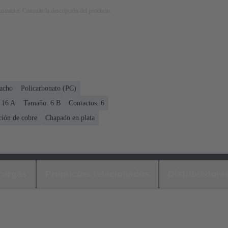
strativa. Consulte la descripción del producto.
acho
Policarbonato (PC)
 ‌16 A
Tamaño: 6 B
Contactos: 6
ción de cobre
Chapado en plata
cargas
Productos relacionados
Distribuidore