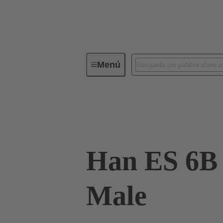
Menú
Conectores industriales / Han®
Corrientes hasta 16 A
09 33 006 2676
Han ES 6B
Male