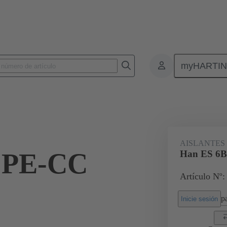
myHARTI
Conectores rectangulares
Productos
Aislantes monobloque
Par
AISLANTES
 PE-CC
Han ES 6B
Artículo Nº:
pa
Inicie sesión