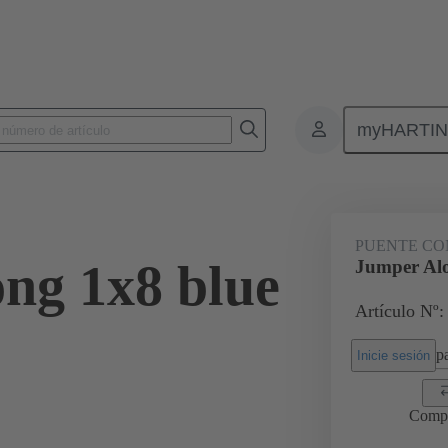
myHARTI
Conectores rectangulares
Productos
Accesorios
Puentes conec
PUENTE CO
ng 1x8 blue
Jumper Alo
Artículo Nº:
pa
Inicie sesión
Comp