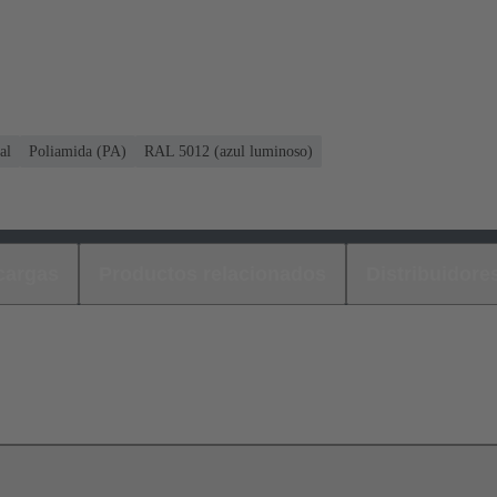
al
Poliamida (PA)
RAL 5012 (azul luminoso)
cargas
Productos relacionados
Distribuidore