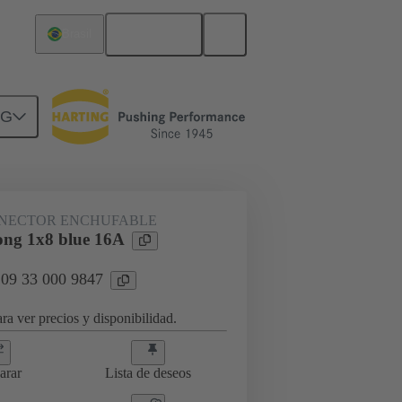
Español
Brasil
NG
tores Han® ES Press
09 33 000 9847
NECTOR ENCHUFABLE
ng 1x8 blue 16A
 09 33 000 9847
ra ver precios y disponibilidad.
arar
Lista de deseos