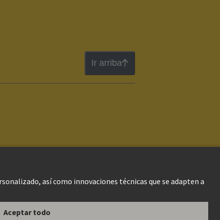
Ir arriba
gal Web
Información al cliente