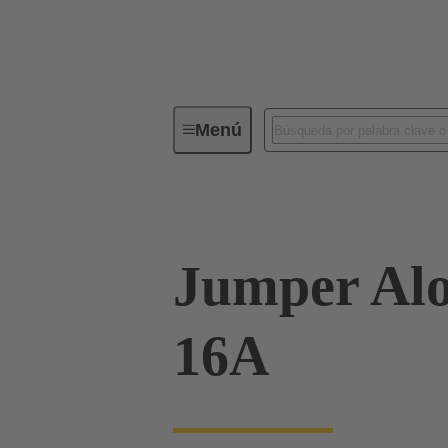
Menú
Conectores industriales / Han®
Jumper Alo
16A