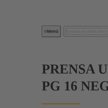
Menú
Conectores industriales / Han®
PRENSA 
PG 16 NE