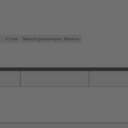
 ... 9.5 mm
Material (prensaestopas): Metálicos
cargas
Productos relacionados
Distribuidore