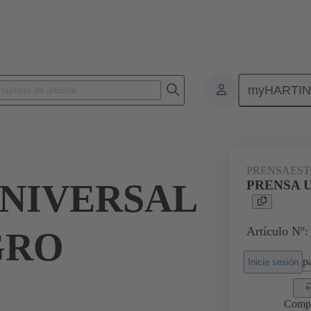
myHARTI
Conectores rectangulares
Productos
Accesorios
Prensaestopas
PRENSAEST
UNIVERSAL
PRENSA 
Artículo Nº:
GRO
pa
Inicie sesión
Comp