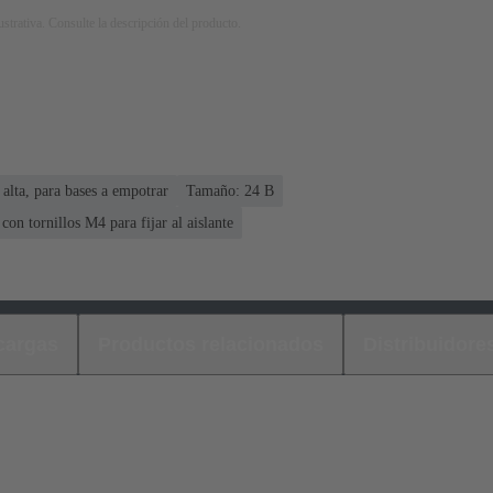
strativa. Consulte la descripción del producto.
 alta, para bases a empotrar
Tamaño: 24 B
 con tornillos M4 para fijar al aislante
cargas
Productos relacionados
Distribuidore