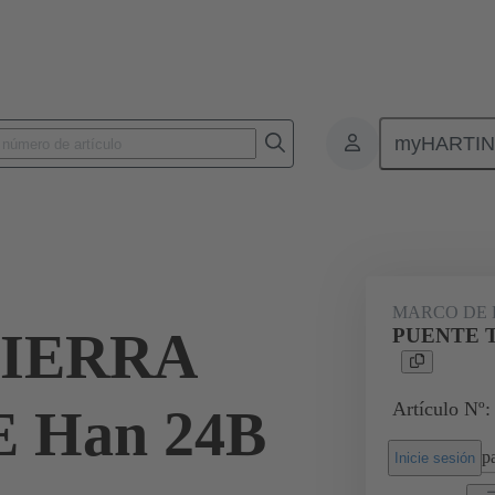
myHARTI
Conectores rectangulares
Productos
Accesorios
Bastidor de bl
MARCO DE 
TIERRA
PUENTE T
Artículo Nº:
 Han 24B
pa
Inicie sesión