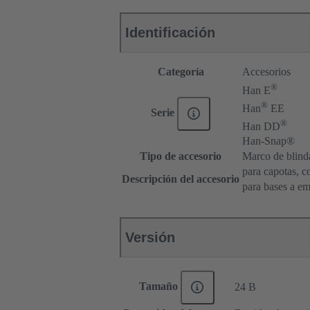
Identificación
Categoría
Accesorios
®
Han E
®
Han
EE
Serie
®
Han DD
Han-Snap®
Tipo de accesorio
Marco de blind
para capotas, c
Descripción del accesorio
para bases a em
Versión
Tamaño
24 B