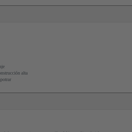
aje
onstrucción alta
potrar