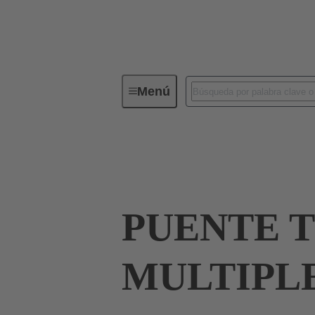
Menú
Conectores industriales / Han®
09 00 000 5210
PUENTE 
MULTIPLE