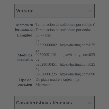
Versión
Terminación de soldadura por reflujo (THR)
Método de
terminación
Terminación de soldadura por ondas
Longitud
50.77 mm
2x
02529000002 https://harting.com/0252900000
2x
02529091101 https://harting.com/0252909110
Módulos
instalados
2x
02529010451 https://harting.com/0252901045
2x
09030006225 https://harting.com/0903000622
De placa madre a tarjeta hija
Tipo de
conexión
Mezzanine
Características técnicas