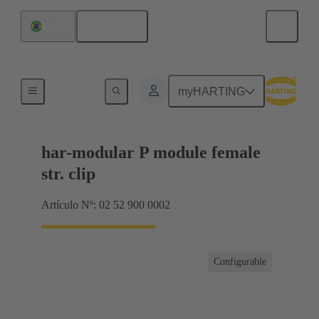
Español
Brasil
Terminación de placa madre a tarjeta hija
myHARTING
har-modular P module female
str. clip
Artículo Nº: 02 52 900 0002
Configurable