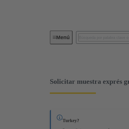
Menú
Conectividad de dispositivos
Co
Terminación de placa madre a tarjeta hija
Solicitar muestra exprés g
Turkey?