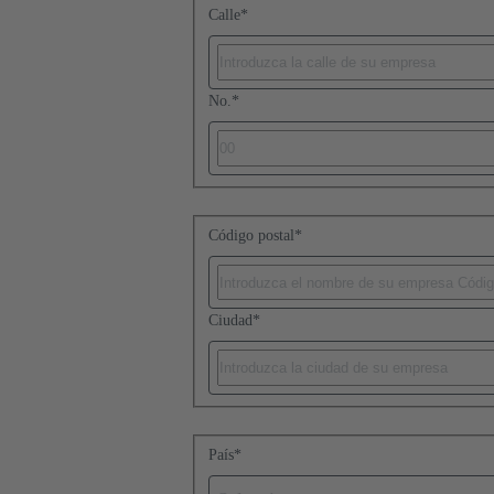
Calle
*
No.
*
Código postal
*
Ciudad
*
País
*