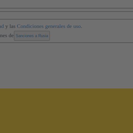
ad
y las
Condiciones generales de uso
.
ones de
.
Sanciones a Rusia