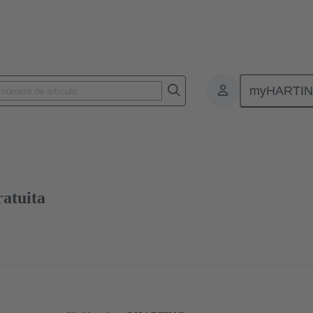
myHARTI
nectores de placas de circuitos impresos
Conectores de placa a placa de ci
02 09 500 1033
Muestra gratuita
ratuita