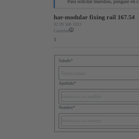
Para solicitar muestras, póngase en co
har-modular fixing rail 167.54
02 09 500 1033
Cantidad
1
Saludo
*
Seleccione
Apellido
*
Nombre
*