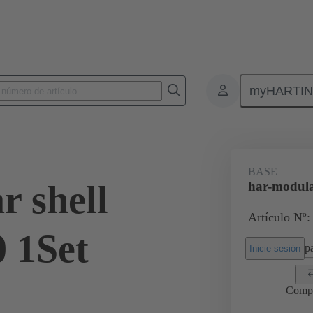
myHARTI
0 2100 200
BASE
r shell
har-modula
Artículo Nº:
0 1Set
pa
Inicie sesión
Comp