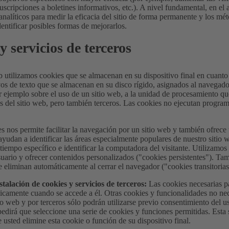
 suscripciones a boletines informativos, etc.). A nivel fundamental, en el 
nalíticos para medir la eficacia del sitio de forma permanente y los mé
dentificar posibles formas de mejorarlos.
y servicios de terceros
b utilizamos cookies que se almacenan en su dispositivo final en cuanto 
s de texto que se almacenan en su disco rígido, asignados al navegador 
r ejemplo sobre el uso de un sitio web, a la unidad de procesamiento qu
del sitio web, pero también terceros. Las cookies no ejecutan programa
s nos permite facilitar la navegación por un sitio web y también ofrece
ayudan a identificar las áreas especialmente populares de nuestro sitio 
tiempo específico e identificar la computadora del visitante. Utilizamo
suario y ofrecer contenidos personalizados ("cookies persistentes"). T
e eliminan automáticamente al cerrar el navegador ("cookies transitorias
stalación de cookies y servicios de terceros:
Las cookies necesarias p
icamente cuando se accede a él. Otras cookies y funcionalidades no nec
io web y por terceros sólo podrán utilizarse previo consentimiento del u
 pedirá que seleccione una serie de cookies y funciones permitidas. Esta
 usted elimine esta cookie o función de su dispositivo final.