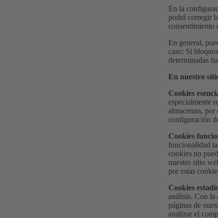
En la configurac
podrá corregir l
consentimiento 
En general, pued
caso: Si bloquea
determinadas fun
En nuestro siti
Cookies esenci
especialmente re
almacenan, por e
configuración d
Cookies funcio
funcionalidad ta
cookies no pued
nuestro sitio we
por estas cookie
Cookies estadís
análisis. Con la
páginas de nues
analizar el comp