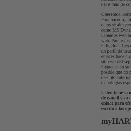
del e-mail de co
Queremos llamar 
Para hacerlo, u
datos se almace
como MS Dynamic
llamados web be
web. Para estas
individual. Los 
un perfil de usu
enlaces hace cli
sitio web.El se
imágenes en su 
posible que no p
descrito anterio
tecnologías espec
Usted tiene la
de e-mail y su 
enlace para ef
escrito a las op
myHAR