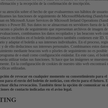
nfirmación y la recepción de la confirmación de inscripción.
su atención sobre el hecho de que evaluaremos sus hábitos de usuario a
tilizamos las funciones de seguimiento de MicrosoftMarketing (Sandyfor
nan en Microsoft Azure Services de Microsoft Ireland Operations (Sandy
s o Power BI. Sus datos no se almacenan en servidores fuera de la U
acons o píxeles de seguimiento que representan archivos de imagen de 
 evaluaciones, combinamos los datos recopilados y las beacons web con 
enlaces recibidos en el boletín informativo también contienen este ID. U
ario y adaptar el boletín a sus intereses individuales. En el proceso, reg
c y de ello deducimos sus intereses personales. Combinamos estos datos
guimiento mediante beacons web o píxeles de seguimiento no es posible s
programa de e-mail como configuración estándar. En este caso, el bolet
ueda utilizar todas sus funciones. Si hace que las imágenes se muestre
rmente. En la configuración de cookies de nuestro sitio web encontrará
íficas utilizadas.
 opción de revocar en cualquier momento su consentimiento para el
uso para el envío del boletín de noticias, con efecto para el futuro
ectuar dicha revocación. También tiene la opción de comunicar su 
ciones de contacto indicadas en el aviso legal.
TING