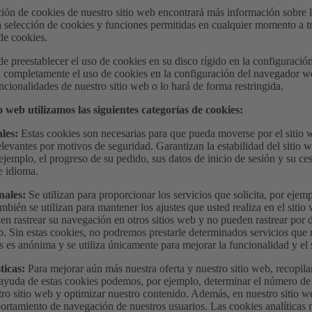
ión de cookies de nuestro sitio web encontrará más información sobre l
a selección de cookies y funciones permitidas en cualquier momento a tr
de cookies.
e preestablecer el uso de cookies en su disco rígido en la configuraci
 completamente el uso de cookies en la configuración del navegador web
cionalidades de nuestro sitio web o lo hará de forma restringida.
o web utilizamos las siguientes categorías de cookies:
ales:
Estas cookies son necesarias para que pueda moverse por el sitio w
levantes por motivos de seguridad. Garantizan la estabilidad del sitio w
jemplo, el progreso de su pedido, sus datos de inicio de sesión y su c
e idioma.
nales:
Se utilizan para proporcionar los servicios que solicita, por ejem
mbién se utilizan para mantener los ajustes que usted realiza en el sitio
en rastrear su navegación en otros sitios web y no pueden rastrear por 
b. Sin estas cookies, no podremos prestarle determinados servicios que 
s es anónima y se utiliza únicamente para mejorar la funcionalidad y el s
ticas:
Para mejorar aún más nuestra oferta y nuestro sitio web, recopil
 ayuda de estas cookies podemos, por ejemplo, determinar el número de 
tro sitio web y optimizar nuestro contenido. Además, en nuestro sitio 
ortamiento de navegación de nuestros usuarios. Las cookies analíticas n