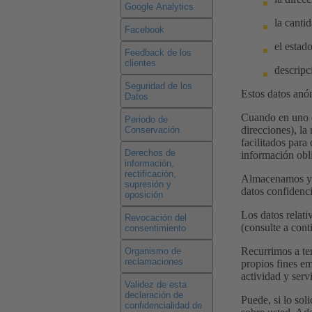
Google Analytics
la canti
Facebook
el estad
Feedback de los
clientes
descripc
Seguridad de los
Estos datos anó
Datos
Cuando en uno de
Periodo de
direcciones), la
Conservación
facilitados para
Derechos de
información obl
información,
rectificación,
Almacenamos y p
supresión y
datos confidenci
oposición
Los datos relati
Revocación del
(consulte a cont
consentimiento
Recurrimos a ter
Organismo de
reclamaciones
propios fines em
actividad y serv
Validez de esta
declaración de
Puede, si lo sol
confidencialidad de