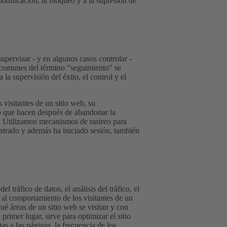
odificación, al bloqueo y a la supresión de
upervisar - y en algunos casos controlar -
s comunes del término "seguimiento" se
la supervisión del éxito, el control y el
visitantes de un sitio web, su
lo que hacen después de abandonar la
o. Utilizamos mecanismos de rastreo para
istrado y además ha iniciado sesión, también
el tráfico de datos, el análisis del tráfico, el
s al comportamiento de los visitantes de un
ué áreas de un sitio web se visitan y con
primer lugar, sirve para optimizar el sitio
as a las páginas, la frecuencia de los