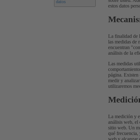
sobre usted. Ade
datos
estos datos pers
Mecanis
La finalidad de 
las medidas de 
encuentran "cont
análisis de la e
Las medidas util
comportamiento 
página. Existen 
medir y analizar
utilizaremos me
Medición
La medición y el 
análisis web, el
sitio web. Un me
qué frecuencia, 
web y alcanzar o