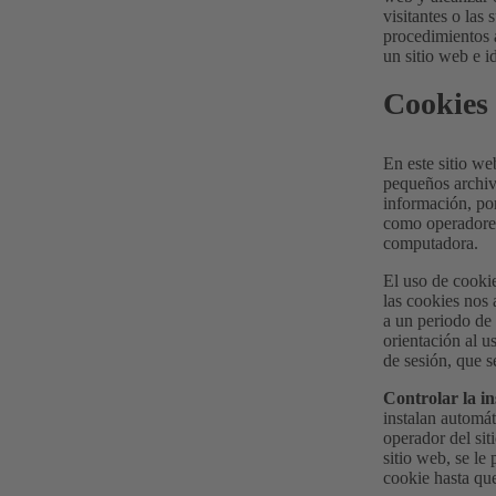
visitantes o las
procedimientos a
un sitio web e i
Cookies 
En este sitio we
pequeños archivo
información, po
como operadores 
computadora.
El uso de cookie
las cookies nos 
a un periodo de 
orientación al u
de sesión, que s
Controlar la in
instalan automát
operador del sit
sitio web, se le
cookie hasta que