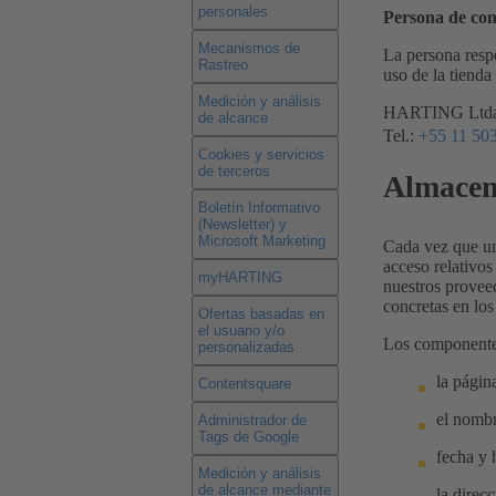
personales
Persona de con
Mecanismos de
La persona respo
Rastreo
uso de la tienda 
Medición y análisis
HARTING Ltda.,
de alcance
Tel.:
+55 11 50
Cookies y servicios
de terceros
Almacena
Boletín Informativo
(Newsletter) y
Microsoft Marketing
Cada vez que un
acceso relativos
myHARTING
nuestros provee
concretas en los
Ofertas basadas en
el usuario y/o
Los componentes
personalizadas
la págin
Contentsquare
el nombr
Administrador de
Tags de Google
fecha y 
Medición y análisis
de alcance mediante
la direc