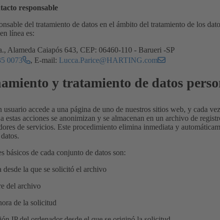
tacto responsable
nsable del tratamiento de datos en el ámbito del tratamiento de los dato
en línea es:
 Alameda Caiapós 643, CEP: 06460-110 - Barueri -SP
35 0073
, E-mail:
Lucca.Parice@HARTING.com
miento y tratamiento de datos perso
 usuario accede a una página de uno de nuestros sitios web, y cada vez
 a estas acciones se anonimizan y se almacenan en un archivo de registr
dores de servicios. Este procedimiento elimina inmediata y automáticam
 datos.
 básicos de cada conjunto de datos son:
a desde la que se solicitó el archivo
e del archivo
hora de la solicitud
ción IP del ordenador desde el que se originó la solicitud