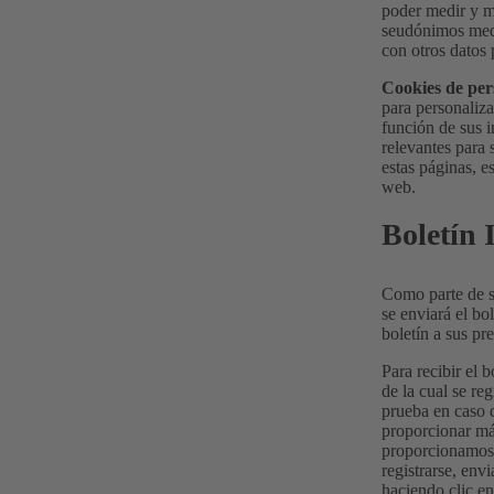
poder medir y me
seudónimos medi
con otros datos 
Cookies de per
para personaliza
función de sus 
relevantes para 
estas páginas, e
web.
Boletín 
Como parte de su
se enviará el bo
boletín a sus pr
Para recibir el 
de la cual se re
prueba en caso d
proporcionar más
proporcionamos 
registrarse, env
haciendo clic en