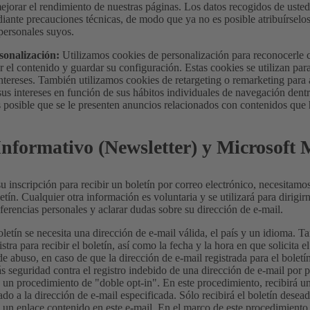
jorar el rendimiento de nuestras páginas. Los datos recogidos de usted
ante precauciones técnicas, de modo que ya no es posible atribuírselos
personales suyos.
sonalización:
Utilizamos cookies de personalización para reconocerle c
r el contenido y guardar su configuración. Estas cookies se utilizan pa
intereses. También utilizamos cookies de retargeting o remarketing para
sus intereses en función de sus hábitos individuales de navegación dentr
s posible que se le presenten anuncios relacionados con contenidos que h
Informativo (Newsletter) y Microsoft
 inscripción para recibir un boletín por correo electrónico, necesitamos
letín. Cualquier otra información es voluntaria y se utilizará para dirigi
eferencias personales y aclarar dudas sobre su dirección de e-mail.
boletín se necesita una dirección de e-mail válida, el país y un idioma. 
gistra para recibir el boletín, así como la fecha y la hora en que solicita
e abuso, en caso de que la dirección de e-mail registrada para el boletí
 seguridad contra el registro indebido de una dirección de e-mail por par
un procedimiento de "doble opt-in". En este procedimiento, recibirá u
iado a la dirección de e-mail especificada. Sólo recibirá el boletín desea
 un enlace contenido en este e-mail. En el marco de este procedimiento, 