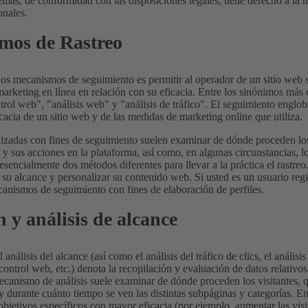
más, de conformidad con las disposiciones legales, tiene derecho a la m
onales.
mos de Rastreo
los mecanismos de seguimiento es permitir al operador de un sitio web s
marketing en línea en relación con su eficacia. Entre los sinónimos má
rol web", "análisis web" y "análisis de tráfico". El seguimiento engloba 
ficacia de un sitio web y de las medidas de marketing online que utiliza.
izadas con fines de seguimiento suelen examinar de dónde proceden los 
y sus acciones en la plataforma, así como, en algunas circunstancias, 
esencialmente dos métodos diferentes para llevar a la práctica el rastre
 su alcance y personalizar su contenido web. Si usted es un usuario reg
canismos de seguimiento con fines de elaboración de perfiles.
 y análisis de alcance
análisis del alcance (así como el análisis del tráfico de clics, el análisis d
 control web, etc.) denota la recopilación y evaluación de datos relativo
canismo de análisis suele examinar de dónde proceden los visitantes, q
y durante cuánto tiempo se ven las distintas subpáginas y categorías. En 
bjetivos específicos con mayor eficacia (por ejemplo, aumentar las visit