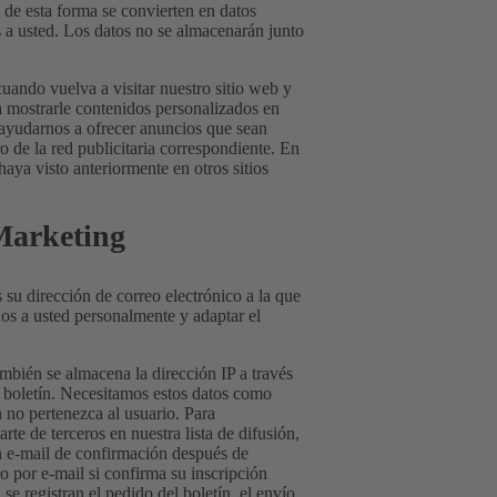
 de esta forma se convierten en datos
 a usted. Los datos no se almacenarán junto
uando vuelva a visitar nuestro sitio web y
ra mostrarle contenidos personalizados en
 ayudarnos a ofrecer anuncios que sean
o de la red publicitaria correspondiente. En
aya visto anteriormente en otros sitios
 Marketing
 su dirección de correo electrónico a la que
rnos a usted personalmente y adaptar el
También se almacena la dirección IP a través
 el boletín. Necesitamos estos datos como
n no pertenezca al usuario. Para
te de terceros en nuestra lista de difusión,
n e-mail de confirmación después de
do por e-mail si confirma su inscripción
se registran el pedido del boletín, el envío