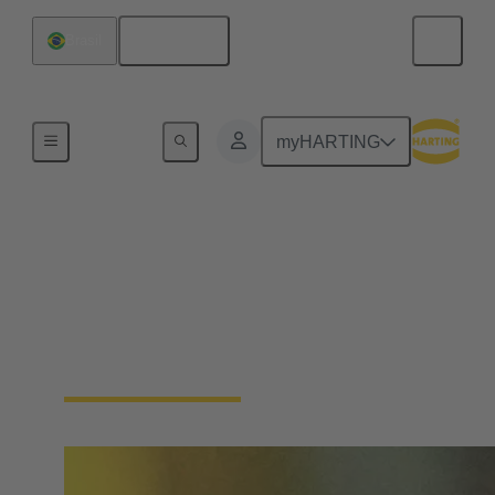
Español
Brasil
Inicio
myHARTING
Single Pair Ethernet
Del sensor a la nube sin barreras: SPE es el
habilitador de la IIoT. Con sólo un par de cables,
SPE hace que el nivel de campo sea inteligente,
ahorrando espacio y costes.